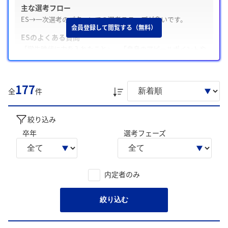
主な選考フロー
ES→一次選考のパターンでの選考ステップが多いです。
会員登録して閲覧する（無料）
ESのよくある質問
「学生時代に力を入れたこと」、「自身のアピールポイントや
人柄」の質問が多いです。
Webテスト・適性検査の有無
177
テストがある場合とない場合がある / テストセンター形式
全
件
面接の特徴
面接は普通な雰囲気で、「志望動機」や「学生時代に力を入れ
絞り込み
たこと」についてよく聞かれます。
卒年
選考フェーズ
内定承諾と辞退
内定承諾した学生は、「地元で働けるため」、「他社と比較検
討するため」を主な理由としています。一方内定を辞退した学
内定者のみ
生は「第一志望から内定をいただいたため」を主な理由として
います。
絞り込む
後輩へのアドバイス
「製品や技術の理解を深める」、「自分がどう貢献できるかを
明確にする」のような声が寄せられています。