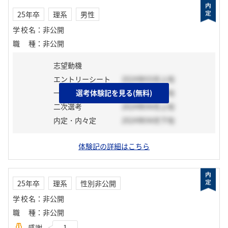
25年卒
理系
男性
学校名
：
非公開
職種
：
非公開
志望動機
エントリーシート
2024年03月上旬
一次選考
選考体験記を見る(無料)
2024年03月中旬
二次選考
2024年04月上旬
内定・内々定
2024年04月下旬
体験記の詳細はこちら
25年卒
理系
性別非公開
学校名
：
非公開
職種
：
非公開
感謝
1