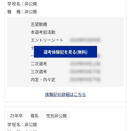
学校名
：
非公開
職種
：
非公開
志望動機
本選考前活動
エントリーシート
2024年02月中旬
テスト
選考体験記を見る(無料)
一次選考
2024年03月下旬
二次選考
2024年04月上旬
三次選考
2024年04月下旬
内定・内々定
2024年04月下旬
体験記の詳細はこちら
25年卒
理系
性別非公開
学校名
：
非公開