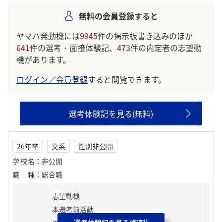
無料の会員登録すると
学生の声を就職活動の参考にしましょう。
※AIを使用し、過去3年間のユーザー投稿を要約しています。実際
ヤマハ発動機には
9945
件の掲示板書き込みのほか
のユーザの投稿は下記の一覧からご確認ください。
641
件の選考・面接体験記、
473
件の内定者の志望動
機があります。
ログイン／会員登録
すると閲覧できます。
選考体験記を見る(無料)
26年卒
文系
性別非公開
学校名
：
非公開
職種
：
総合職
志望動機
本選考前活動