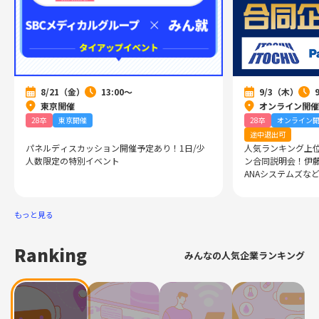
8/21（金）
13:00～
9/3（木）
東京開催
オンライン開催
28卒
東京開催
28卒
オンライン
途中退出可
パネルディスカッション開催予定あり！1日/少
人気ランキング上位
人数限定の特別イベント
ン合同説明会！伊藤忠
ANAシステムズな
もっと見る
Ranking
みんなの人気企業ランキング