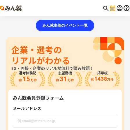
みん就主催のイベント一覧
企業・選考の
リアルがわかる
ES・面接・企業のリアルが無料で読み放題！
掲示板
選考体験記
志望動機
15
31
1438
約
万件
約
万件
約
万件
みん就会員登録フォーム
メールアドレス