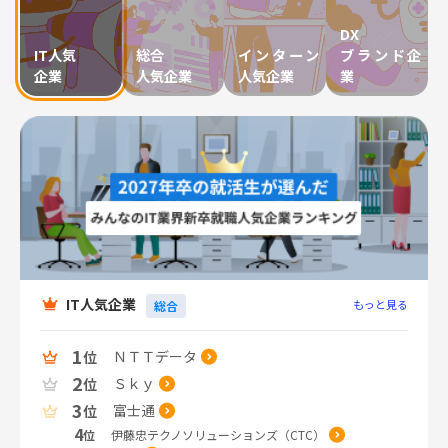
DX
IT人気
総合
インターン
ブランド企
企業
人気企業
人気企業
業
IT人気企業
もっと見る
総合
1
ＮＴＴデータ
位
2
Ｓｋｙ
位
3
富士通
位
4
伊藤忠テクノソリューションズ（CTC）
位