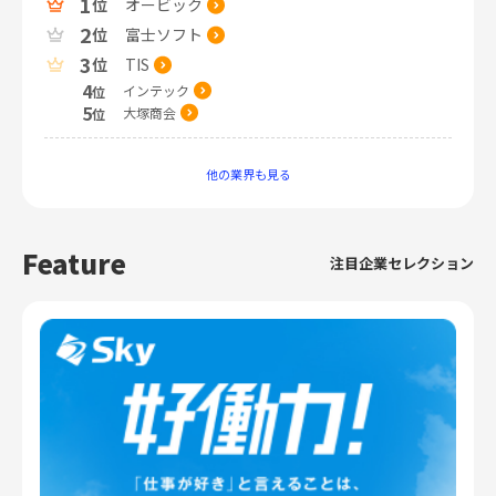
1
オービック
位
2
富士ソフト
位
3
TIS
位
4
インテック
位
5
大塚商会
位
他の業界も見る
Feature
注目企業セレクション