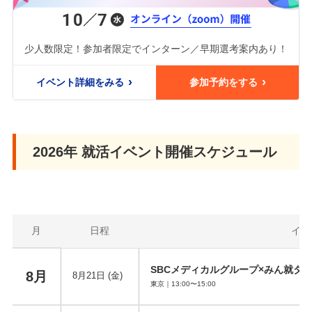
少人数限定！参加者限定でインターン／早期選考案内あり！
イベント詳細をみる
参加予約をする
2026年 就活イベント開催スケジュール
月
日程
イベ
SBCメディカルグループ×みん就タ
8月
8月21日 (金)
東京｜13:00〜15:00