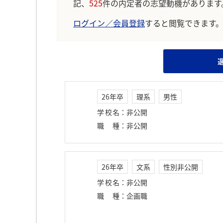
※AIを使用し、過去3年間のユーザー投稿を要約し
記、
525
件の内定者の志望動機があります
ログイン／会員登録
すると閲覧できます
26年卒
理系
男性
学校名
：
非公開
職種
：
非公開
26年卒
文系
性別非公開
学校名
：
非公開
職種
：
企画職