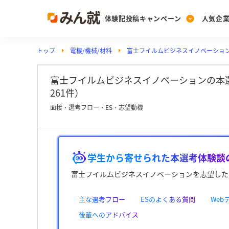
体験記投稿キャンペーン
人気企
トップ
電機/機械/材料
富士フイルムビジネスイノベーショ
Post
Ranking
PickUp
投稿する
ランキングを見る
注目の企業特集
富士フイルムビジネスイノベーションの本
261件）
面接・選考フロー・ES・志望動機
Vote
投票する
動画で知ろう！業界・
学生から寄せられた本選考体験談
富士フイルムビジネスイノベーションを志望した
主な選考フロー
ESのよくある質問
We
後輩へのアドバイス