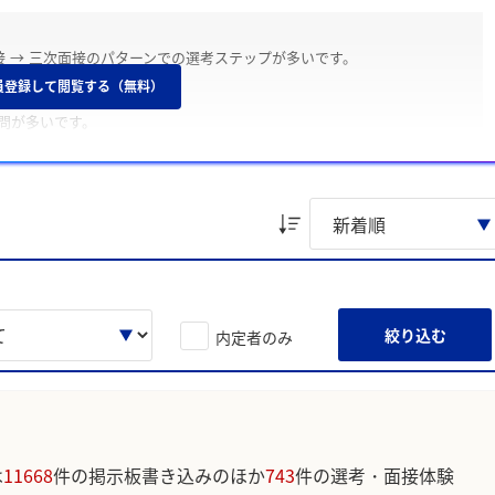
二次面接 → 三次面接のパターンでの選考ステップが多いです。
員登録して閲覧する（無料）
問が多いです。
時代に力を入れたこと」についてよく聞かれます。
も志望度が高かった」、「幅広い業界に関われること」を主な理由とし
定先を優先したため」、「勤務地の都合が合わなかったため」を主な理
絞り込む
内定者のみ
接ではESとの一貫性を意識する」のような声が寄せられています。
は
11668
件の掲示板書き込みのほか
743
件の選考・面接体験