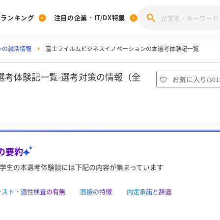
業ランキング
注目の企業・IT/DX特集
ンの就活情報
富士フイルムビジネスイノベーションの本選考体験記一覧
注目の企業特集
みんなのIT業界新卒就職人気企業ランキング
みんな
[27卒] 本選考体験記投稿キャンペーン
28卒 注目企業特集
27卒 注目企業特集
みんなのDX企業就職ブランド調査
選考体験記一覧-選考対策の情報（全
お気に入り
(
301
注目のIT・DX企業特集
28卒 IT・DX企業特集
27卒 IT・DX企業特集
28卒
みんなのIT業界新卒就職人気企業ランキング
みんな
企業研究
の要約
学生の本選考体験談には下記の内容が集まっています
bテスト・適性検査の有無
面接の特徴
内定承諾と辞退