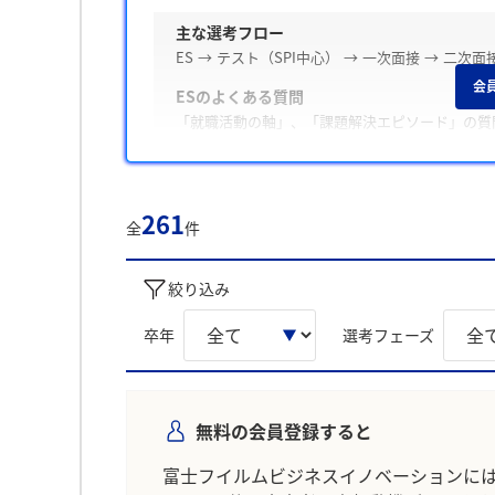
主な選考フロー
ES → テスト（SPI中心） → 一次面接 → 
会
ESのよくある質問
「就職活動の軸」、「課題解決エピソード」の質
Webテスト・適性検査の有無
テストがあった / SPI
261
面接の特徴
全
件
面接は穏やかな雰囲気で、「自己PR」や「学生
絞り込み
内定承諾と辞退
内定承諾した学生は、「インターンシップ参加後
卒年
選考フェーズ
ています。一方内定を辞退した学生は「他社の内
由としています。
後輩へのアドバイス
「自己分析と企業研究を並行して進める」、「面
無料の会員登録すると
学生の声を就職活動の参考にしましょう。
富士フイルムビジネスイノベーションに