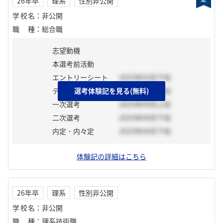
26年卒
理系
性別非公開
学校名
：
非公開
職種
：
総合職
志望動機
本選考前活動
エントリーシート
2025年03月下旬
テスト
選考体験記を見る(無料)
2025年03月下旬
一次選考
2025年04月上旬
二次選考
2025年04月下旬
内定・内々定
2025年04月下旬
体験記の詳細はこちら
26年卒
理系
性別非公開
学校名
：
非公開
職種
：
理系技術職