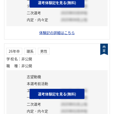
選考体験記を見る(無料)
テスト
2025年01月下旬
二次選考
2025年03月中旬
内定・内々定
2025年04月上旬
体験記の詳細はこちら
26年卒
理系
男性
学校名
：
非公開
職種
：
非公開
志望動機
本選考前活動
エントリーシート
2024年12月上旬
選考体験記を見る(無料)
一次選考
2024年12月中旬
二次選考
2025年01月上旬
内定・内々定
2025年02月中旬