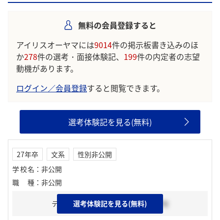
られています。
無料の会員登録すると
学生の声を就職活動の参考にしましょう。
※AIを使用し、過去3年間のユーザー投稿を要約しています。実際
アイリスオーヤマには
9014
件の掲示板書き込みのほ
のユーザの投稿は下記の一覧からご確認ください。
か
278
件の選考・面接体験記、
199
件の内定者の志望
動機があります。
ログイン／会員登録
すると閲覧できます。
選考体験記を見る(無料)
27年卒
文系
性別非公開
学校名
：
非公開
職種
：
非公開
テスト
選考体験記を見る(無料)
2025年12月下旬