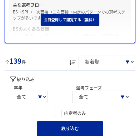
主な選考フロー
ES→SPI→一次面接→二次面接→内定のパターンでの選考ステ
ップが多いです。
会員登録して閲覧する（無料）
ESのよくある質問
「学生時代に力を入れたこと」、「志望動機」の質問が多いで
す。
Webテスト・適性検査の有無
139
テストがある場合とない場合がある / SPI
全
件
面接の特徴
面接は穏やかな雰囲気で、「志望動機」や「学生時代に力を入
絞り込み
れたこと」についてよく聞かれます。
卒年
選考フェーズ
内定承諾と辞退
内定承諾した学生は、「挑戦心との一致」、「若手から成長で
きる環境」を主な理由としています。一方内定を辞退した学生
内定者のみ
は「専門性とのギャップ」、「待遇面への不満」を主な理由と
しています。
絞り込む
後輩へのアドバイス
「自己分析の徹底」、「企業研究の深掘り」のような声が寄せ