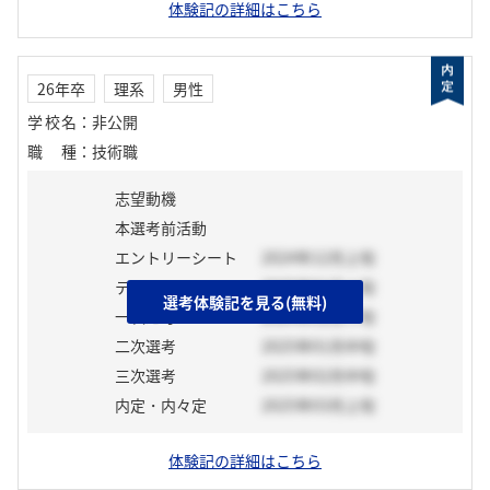
体験記の詳細はこちら
26年卒
理系
男性
学校名
：
非公開
職種
：
技術職
志望動機
本選考前活動
エントリーシート
2024年12月上旬
テスト
2025年01月上旬
選考体験記を見る(無料)
一次選考
2024年12月下旬
二次選考
2025年01月中旬
三次選考
2025年02月中旬
内定・内々定
2025年03月上旬
体験記の詳細はこちら