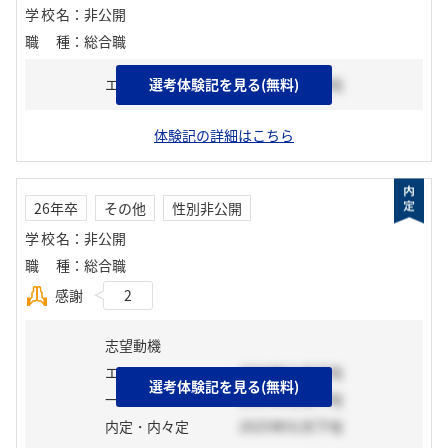
学校名
：
非公開
職種
：
総合職
エントリーシート
選考体験記を見る(無料)
2025年02月中旬
体験記の詳細はこちら
26年卒
その他
性別非公開
学校名
：
非公開
職種
：
総合職
感謝
2
志望動機
エントリーシート
2024年11月下旬
選考体験記を見る(無料)
一次選考
2024年12月下旬
内定・内々定
2025年01月下旬