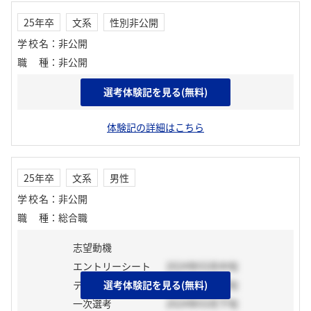
25年卒
文系
性別非公開
学校名
：
非公開
職種
：
非公開
選考体験記を見る(無料)
志望動機
体験記の詳細はこちら
25年卒
文系
男性
学校名
：
非公開
職種
：
総合職
志望動機
エントリーシート
2024年03月中旬
テスト
選考体験記を見る(無料)
2024年04月下旬
一次選考
2024年03月下旬