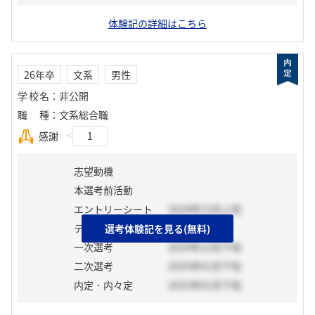
体験記の詳細はこちら
26年卒
文系
男性
学校名
：
非公開
職種
：
文系総合職
感謝
1
志望動機
本選考前活動
エントリーシート
2024年12月上旬
テスト
選考体験記を見る(無料)
一次選考
2024年12月下旬
二次選考
2025年01月下旬
内定・内々定
2025年01月下旬