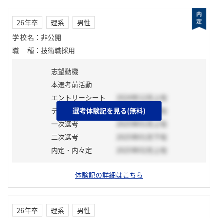
26年卒
理系
男性
学校名
：
非公開
職種
：
技術職採用
志望動機
本選考前活動
エントリーシート
2024年12月上旬
テスト
選考体験記を見る(無料)
2024年12月中旬
一次選考
2025年01月上旬
二次選考
2025年01月下旬
内定・内々定
2025年02月上旬
体験記の詳細はこちら
26年卒
理系
男性