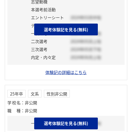
志望動機
本選考前活動
エントリーシート
2024年03月中旬
テスト
選考体験記を見る(無料)
一次選考
2024年04月中旬
二次選考
2024年05月上旬
三次選考
2024年05月下旬
内定・内々定
2024年06月上旬
体験記の詳細はこちら
25年卒
文系
性別非公開
学校名
：
非公開
職種
：
非公開
一次選考
選考体験記を見る(無料)
2024年02月下旬