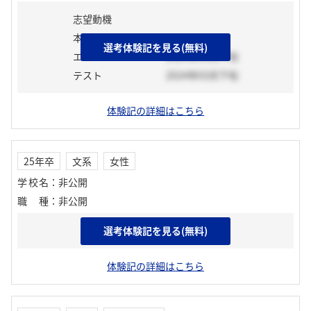
志望動機
本選考前活動
選考体験記を見る(無料)
エントリーシート
2024年03月下旬
テスト
2024年03月下旬
体験記の詳細はこちら
25年卒
文系
女性
学校名
：
非公開
職種
：
非公開
選考体験記を見る(無料)
志望動機
体験記の詳細はこちら