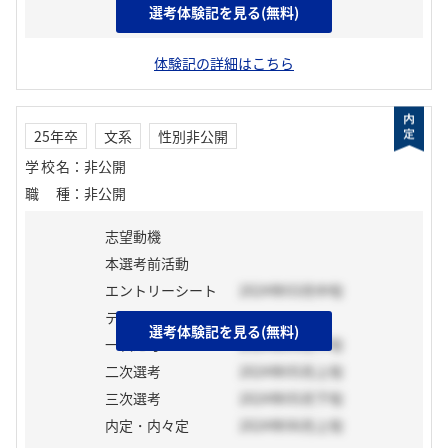
選考体験記を見る(無料)
志望動機
体験記の詳細はこちら
25年卒
文系
性別非公開
学校名
：
非公開
職種
：
非公開
志望動機
本選考前活動
エントリーシート
2024年03月中旬
テスト
選考体験記を見る(無料)
一次選考
2024年04月下旬
二次選考
2024年05月上旬
三次選考
2024年05月下旬
内定・内々定
2024年06月上旬