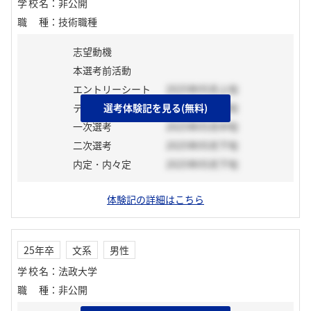
学校名
：
非公開
職種
：
技術職種
志望動機
本選考前活動
エントリーシート
2025年05月上旬
テスト
選考体験記を見る(無料)
2025年05月中旬
一次選考
2025年05月中旬
二次選考
2025年05月下旬
内定・内々定
2025年05月下旬
体験記の詳細はこちら
25年卒
文系
男性
学校名
：
法政大学
職種
：
非公開