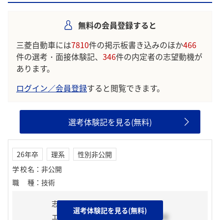
のような声が寄せられています。
無料の会員登録すると
学生の声を就職活動の参考にしましょう。
※AIを使用し、過去3年間のユーザー投稿を要約しています。実際
三菱自動車には
7810
件の掲示板書き込みのほか
466
のユーザの投稿は下記の一覧からご確認ください。
件の選考・面接体験記、
346
件の内定者の志望動機が
あります。
ログイン／会員登録
すると閲覧できます。
選考体験記を見る(無料)
26年卒
理系
性別非公開
学校名
：
非公開
職種
：
技術
志望動機
選考体験記を見る(無料)
エントリーシート
2025年03月中旬