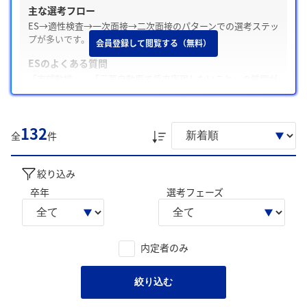
主な選考フロー
ES→適性検査→一次面接→二次面接のパターンでの選考ステッ
プが多いです。
会員登録して閲覧する（無料）
ESのよくある質問
「志望動機」、「三菱自動車で将来実現したいこと」の質問が
多いです。
Webテスト・適性検査の有無
132
テストがあった / CUBIC
全
件
面接の特徴
面接は穏やかな雰囲気で、「自己PR」や「学生時代に力を入れ
絞り込み
たこと」についてよく聞かれます。
卒年
選考フェーズ
内定承諾と辞退
内定承諾した学生は、「PHEV車が既存のインフラに適応しや
すいこと」、「自分の軸に合っていること」を主な理由として
内定者のみ
います。一方内定を辞退した学生は「働く姿がイメージできな
かったこと」を主な理由としています。
絞り込む
後輩へのアドバイス
「早めの自己分析と企業研究」、「企業ごとに合わせた対応」