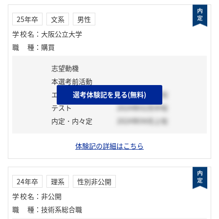
25年卒
文系
男性
学校名
：
大阪公立大学
職種
：
購買
志望動機
本選考前活動
エントリーシート
選考体験記を見る(無料)
2024年02月上旬
テスト
2024年02月中旬
内定・内々定
2024年04月上旬
体験記の詳細はこちら
24年卒
理系
性別非公開
学校名
：
非公開
職種
：
技術系総合職