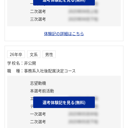
一次選考
2025年03月下旬
二次選考
2025年04月上旬
三次選考
2025年04月下旬
体験記の詳細はこちら
26年卒
文系
男性
学校名
：
非公開
職種
：
事務系入社後配属決定コース
志望動機
本選考前活動
エントリーシート
2025年04月中旬
選考体験記を見る(無料)
テスト
2025年04月中旬
一次選考
2025年05月中旬
二次選考
2025年05月下旬