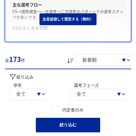
主な選考フロー
ES→適性検査→一次選考→二次選考のパターンでの選考ステッ
プが多いです。
会員登録して閲覧する（無料）
ESのよくある質問
「会社選びの軸・基準」、「学生時代に目標を持って取り組ん
だこと」の質問が多いです。
Webテスト・適性検査の有無
173
テストがあった / SPI
全
件
面接の特徴
面接は和やかな雰囲気で、「学生時代に力を入れたこと」や
絞り込み
「志望動機」についてよく聞かれます。
卒年
選考フェーズ
内定承諾と辞退
内定承諾した学生は、「第一志望だったため」を主な理由とし
ています。
内定者のみ
後輩へのアドバイス
「インターンに参加して自分が何をしたいのかをはっきりして
絞り込む
おくことが大切であること。?」のような声が寄せられていま
す。