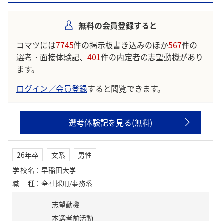
学生の声を就職活動の参考にしましょう。
無料の会員登録すると
※AIを使用し、過去3年間のユーザー投稿を要約しています。実際
のユーザの投稿は下記の一覧からご確認ください。
コマツには
7745
件の掲示板書き込みのほか
567
件の
選考・面接体験記、
401
件の内定者の志望動機があり
ます。
ログイン／会員登録
すると閲覧できます。
選考体験記を見る(無料)
26年卒
文系
男性
学校名
：
早稲田大学
職種
：
全社採用/事務系
志望動機
本選考前活動