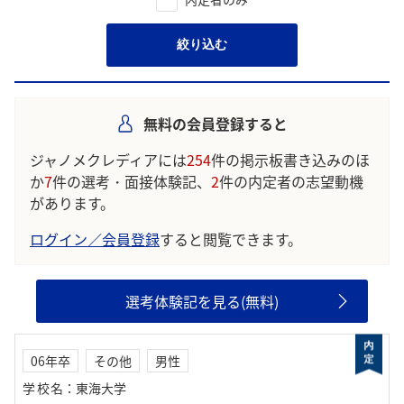
絞り込む
無料の会員登録すると
ジャノメクレディアには
254
件の掲示板書き込みのほ
か
7
件の選考・面接体験記、
2
件の内定者の志望動機
があります。
ログイン／会員登録
すると閲覧できます。
選考体験記を見る(無料)
06年卒
その他
男性
学校名
：
東海大学