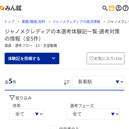
トップ
電機/機械/材料
ジャノメクレディアの就活情報
ジャノメクレ
ジャノメクレディアの本選考体験記一覧-選考対策
の情報（全5件）
面接・選考フロー・ES・志望動機
お気に入り
(
328
)
体験記を投稿する
5
全
件
絞り込み
卒年
選考フェーズ
内定者のみ