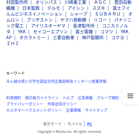
村田製作所
オリンパス
川崎重工業
ＡＧＣ
豊田自動
織機
日本製鉄
テルモ
アイシン
スズキ
富士フイ
ルムビジネスイノベーション
シャープ
ＳＵＢＡＲＵ
オ
ムロン
ブリヂストン
ヤマハ発動機
リコー
パナソニ
ック電工
アイリスオーヤマ
島津製作所
コニカミノル
タ
YKK
セイコーエプソン
富士電機
コマツ
YKK
AP
タカラトミー
三菱自動車
神戸製鋼所
コクヨ
ＩＨＩ
キーワード
みん就の使い方
学生認証
合同企業説明会
インターン
授業評価
利用規約
掲示板ガイドライン
ヘルプ
広告掲載
グループ規約
プライバシーポリシー
外部送信ポリシー
カスタマーハラスメントポリシー
企業情報
サイトマップ
表示モード
モバイル
PC
Copyright © Minshu Inc. All rights reserved.