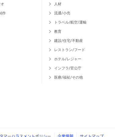
ジオ
人材
制作
流通/小売
トラベル/航空/運輸
教育
建設/住宅/不動産
レストラン/フード
ホテル/レジャー
インフラ/官公庁
医療/福祉/その他
タマーハラスメントポリシー
企業情報
サイトマップ