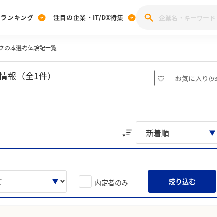
業ランキング
注目の企業・IT/DX特集
クの本選考体験記一覧
注目の企業特集
みんなのIT業界新卒就職人気企業ランキング
みんな
[27卒] 本選考体験記投稿キャンペーン
28卒 注目企業特集
27卒 注目企業特集
みんなのDX企業就職ブランド調査
情報（全1件）
お気に入り
(
9
注目のIT・DX企業特集
28卒 IT・DX企業特集
27卒 IT・DX企業特集
28卒
みんなのIT業界新卒就職人気企業ランキング
みんな
企業研究
絞り込む
内定者のみ