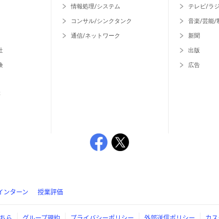
情報処理/システム
テレビ/ラ
コンサル/シンクタンク
音楽/芸能/
通信/ネットワーク
新聞
社
出版
険
広告
等
インターン
授業評価
ちら
グループ規約
プライバシーポリシー
外部送信ポリシー
カス