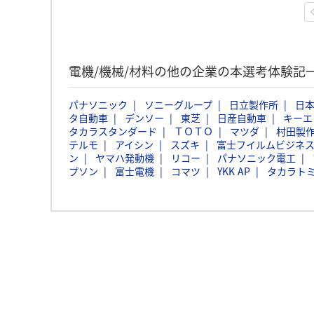
電機/機械/材料の他の企業の本選考体験記
パナソニック
ソニーグループ
日立製作所
日本
タ自動車
デンソー
東芝
日産自動車
キーエ
タカラスタンダード
ＴＯＴＯ
マツダ
村田製
テルモ
アイシン
スズキ
富士フイルムビジネ
ン
ヤマハ発動機
リコー
パナソニック電工
プソン
富士電機
コマツ
YKK AP
タカラト