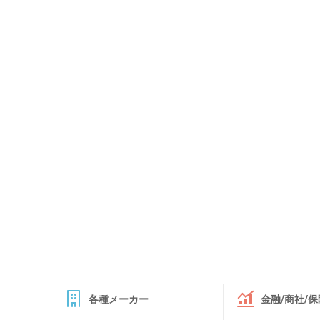
各種メーカー
金融/商社/保