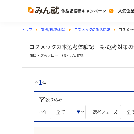
体験記投稿キャンペーン
人気企
トップ
電機/機械/材料
コスメックの就活情報
コスメッ
Post
Ranking
PickUp
投稿する
ランキングを見る
注目の企業特集
コスメックの本選考体験記一覧-選考対策の
面接・選考フロー・ES・志望動機
Vote
投票する
1
全
件
動画で知ろう！業界・
絞り込み
卒年
選考フェーズ