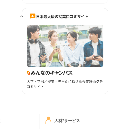
日本最大級の授業口コミサイト
大学・学部／授業／先生別に探せる授業評価クチ
コミサイト
ミ
人材/サービス