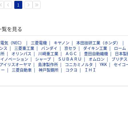
1
一覧を見る
電気（NEC）
三菱電機
キヤノン
本田技研工業（ホンダ）
ンス
三菱重工業
バンダイ
京セラ
ダイキン工業
ローム
作所
オリンパス
川崎重工業
ＡＧＣ
豊田自動織機
日本製
スイノベーション
シャープ
ＳＵＢＡＲＵ
オムロン
ブリヂス
アイリスオーヤマ
島津製作所
コニカミノルタ
YKK
セイコ
ミー
三菱自動車
神戸製鋼所
コクヨ
ＩＨＩ