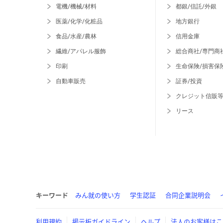
電機/機械/材料
都銀/信託/外銀
医薬/化学/化粧品
地方銀行
食品/水産/農林
信用金庫
繊維/アパレル服飾
総合商社/専門商
印刷
生命保険/損害保
自動車販売
証券/投資
クレジット信販
リース
キーワード
みん就の使い方
学生認証
合同企業説明会
利用規約
掲示板ガイドライン
ヘルプ
法人のお客様はこ