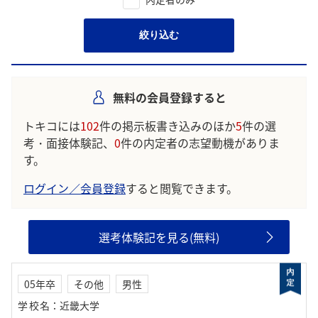
絞り込む
無料の会員登録すると
トキコには
102
件の掲示板書き込みのほか
5
件の選
考・面接体験記、
0
件の内定者の志望動機がありま
す。
ログイン／会員登録
すると閲覧できます。
選考体験記を見る(無料)
05年卒
その他
男性
学校名
：
近畿大学