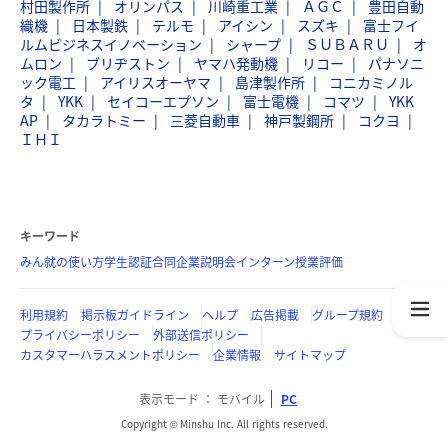
村田製作所
オリンパス
川崎重工業
ＡＧＣ
豊田自動
織機
日本製鉄
テルモ
アイシン
スズキ
富士フイ
ルムビジネスイノベーション
シャープ
ＳＵＢＡＲＵ
オ
ムロン
ブリヂストン
ヤマハ発動機
リコー
パナソニ
ック電工
アイリスオーヤマ
島津製作所
コニカミノル
タ
YKK
セイコーエプソン
富士電機
コマツ
YKK
AP
タカラトミー
三菱自動車
神戸製鋼所
コクヨ
ＩＨＩ
キーワード
みん就の使い方
学生認証
合同企業説明会
インターン
授業評価
利用規約
掲示板ガイドライン
ヘルプ
広告掲載
グループ規約
プライバシーポリシー
外部送信ポリシー
カスタマーハラスメントポリシー
企業情報
サイトマップ
表示モード
モバイル
PC
Copyright © Minshu Inc. All rights reserved.