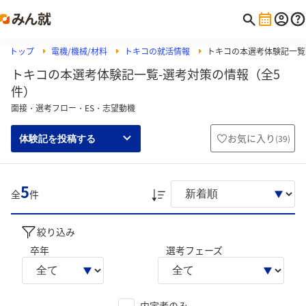
トップ
電機/機械/材料
トキコの就活情報
トキコの本選考体験記一覧
トキコの本選考体験記一覧-選考対策の情報（全5
件）
面接・選考フロー・ES・志望動機
お気に入り
(
39
)
体験記を投稿する
5
全
件
絞り込み
卒年
選考フェーズ
内定者のみ