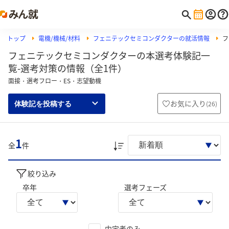
トップ
電機/機械/材料
フェニテックセミコンダクターの就活情報
フ
フェニテックセミコンダクターの本選考体験記一
覧-選考対策の情報（全1件）
面接・選考フロー・ES・志望動機
お気に入り
(
26
)
体験記を投稿する
1
全
件
絞り込み
卒年
選考フェーズ
内定者のみ