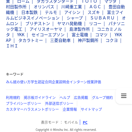
業
ローム
タカラスタンダード
ＴＯＴＯ
マツダ
村田製作所
オリンパス
川崎重工業
ＡＧＣ
豊田自動
織機
日本製鉄
テルモ
アイシン
スズキ
富士フイ
ルムビジネスイノベーション
シャープ
ＳＵＢＡＲＵ
オ
ムロン
ブリヂストン
ヤマハ発動機
リコー
パナソニ
ック電工
アイリスオーヤマ
島津製作所
コニカミノル
タ
YKK
セイコーエプソン
富士電機
コマツ
YKK
AP
タカラトミー
三菱自動車
神戸製鋼所
コクヨ
ＩＨＩ
キーワード
みん就の使い方
学生認証
合同企業説明会
インターン
授業評価
利用規約
掲示板ガイドライン
ヘルプ
広告掲載
グループ規約
プライバシーポリシー
外部送信ポリシー
カスタマーハラスメントポリシー
企業情報
サイトマップ
表示モード
モバイル
PC
Copyright © Minshu Inc. All rights reserved.