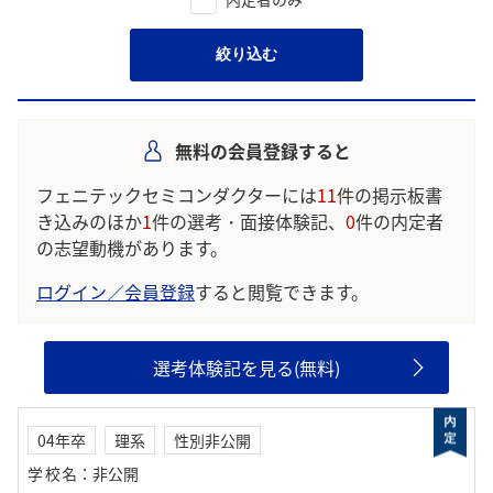
絞り込む
無料の会員登録すると
フェニテックセミコンダクターには
11
件の掲示板書
き込みのほか
1
件の選考・面接体験記、
0
件の内定者
の志望動機があります。
ログイン／会員登録
すると閲覧できます。
選考体験記を見る(無料)
04年卒
理系
性別非公開
学校名
：
非公開