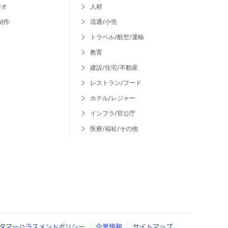
ジオ
人材
制作
流通/小売
トラベル/航空/運輸
教育
建設/住宅/不動産
レストラン/フード
ホテル/レジャー
インフラ/官公庁
医療/福祉/その他
タマーハラスメントポリシー
企業情報
サイトマップ