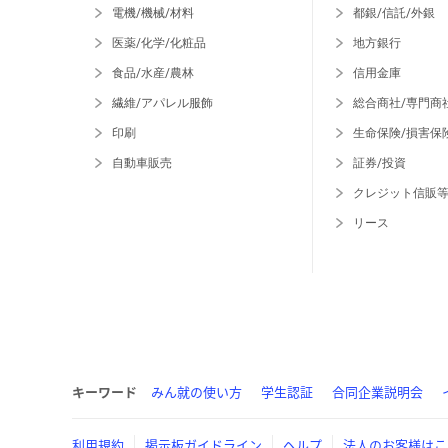
電機/機械/材料
都銀/信託/外銀
医薬/化学/化粧品
地方銀行
食品/水産/農林
信用金庫
繊維/アパレル服飾
総合商社/専門商
印刷
生命保険/損害保
自動車販売
証券/投資
クレジット信販
リース
キーワード
みん就の使い方
学生認証
合同企業説明会
利用規約
掲示板ガイドライン
ヘルプ
法人のお客様はこ