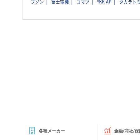
プソン
富士電機
コマツ
YKK AP
タカラト
各種メーカー
金融/商社/保