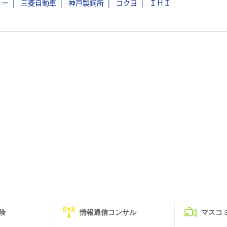
ミー
三菱自動車
神戸製鋼所
コクヨ
ＩＨＩ
険
情報通信コンサル
マスコ