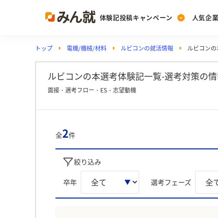
体験記投稿キャンペーン
人気企
トップ
電機/機械/材料
ルビコンの就活情報
ルビコンの
Post
Ranking
PickUp
投稿する
ランキングを見る
注目の企業特集
ルビコンの本選考体験記一覧-選考対策の情
面接・選考フロー・ES・志望動機
Vote
投票する
2
全
件
動画で知ろう！業界・
絞り込み
卒年
選考フェーズ