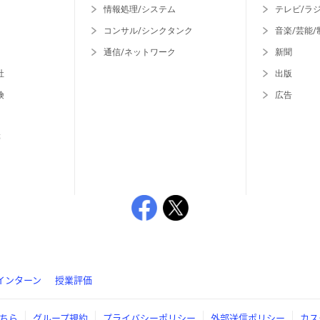
情報処理/システム
テレビ/ラ
コンサル/シンクタンク
音楽/芸能/
通信/ネットワーク
新聞
社
出版
険
広告
等
インターン
授業評価
ちら
グループ規約
プライバシーポリシー
外部送信ポリシー
カス