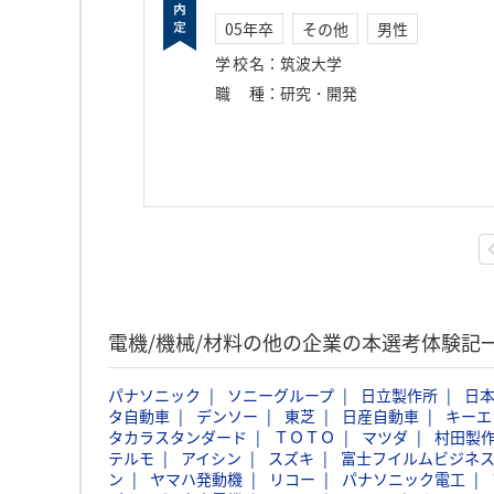
05年卒
その他
男性
学校名
：
筑波大学
職種
：
研究・開発
電機/機械/材料の他の企業の本選考体験記
パナソニック
ソニーグループ
日立製作所
日本
タ自動車
デンソー
東芝
日産自動車
キーエ
タカラスタンダード
ＴＯＴＯ
マツダ
村田製
テルモ
アイシン
スズキ
富士フイルムビジネ
ン
ヤマハ発動機
リコー
パナソニック電工