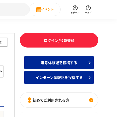
イベント
ログイン
ヘルプ
Event
の新卒就職人気企業ランキング
みんなのインターン人気企業ランキン
直近のイベント一覧
ログイン/会員登録
4
)
もっと見る
 IT・DX現場社員インタビュー
選考体験記を投稿する
の新卒就職人気企業ランキング
みんなのインターン人気企業ランキン
インターン体験記を投稿する
初めてご利用される方