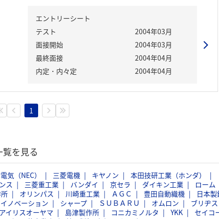
エントリーシート
テスト
2004年03月
面接開始
2004年03月
最終面接
2004年04月
内定・内々定
2004年04月
1
一覧を見る
電気（NEC）
三菱電機
キヤノン
本田技研工業（ホンダ）
ンス
三菱重工業
バンダイ
京セラ
ダイキン工業
ローム
作所
オリンパス
川崎重工業
ＡＧＣ
豊田自動織機
日本製
スイノベーション
シャープ
ＳＵＢＡＲＵ
オムロン
ブリヂス
アイリスオーヤマ
島津製作所
コニカミノルタ
YKK
セイコ