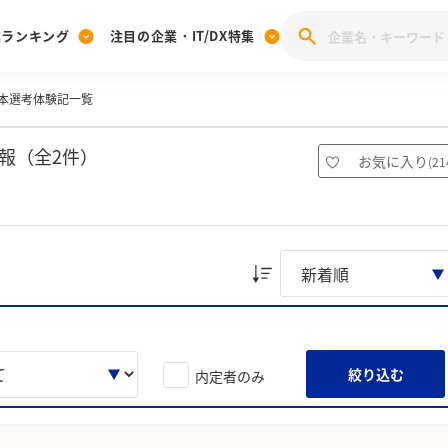
業ランキング
注目の企業・IT/DX特集
本選考体験記一覧
注目の企業特集
みんなのIT業界新卒就職人気企業ランキング
みんな
[27卒] 本選考体験記投稿キャンペーン
28卒 注目企業特集
27卒 注目企業特集
みんなのDX企業就職ブランド調査
報（全2件）
お気に入り
(
21
注目のIT・DX企業特集
28卒 IT・DX企業特集
27卒 IT・DX企業特集
28卒
みんなのIT業界新卒就職人気企業ランキング
みんな
企業研究
絞り込む
内定者のみ