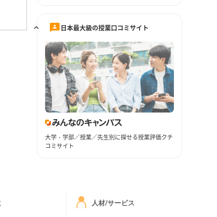
日本最大級の授業口コミサイト
大学・学部／授業／先生別に探せる授業評価クチ
コミサイト
ミ
人材/サービス