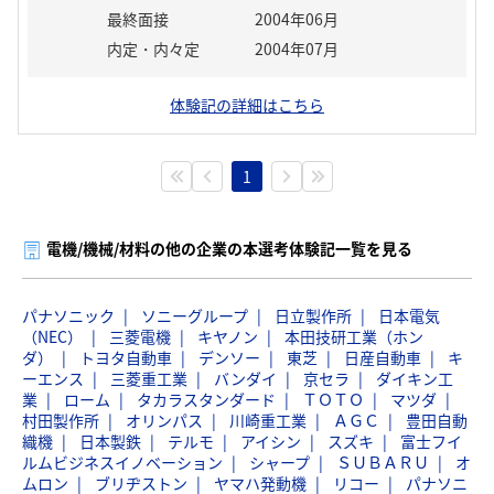
最終面接
2004年06月
内定・内々定
2004年07月
体験記の詳細はこちら
1
電機/機械/材料の他の企業の本選考体験記一覧を見る
パナソニック
ソニーグループ
日立製作所
日本電気
（NEC）
三菱電機
キヤノン
本田技研工業（ホン
ダ）
トヨタ自動車
デンソー
東芝
日産自動車
キ
ーエンス
三菱重工業
バンダイ
京セラ
ダイキン工
業
ローム
タカラスタンダード
ＴＯＴＯ
マツダ
村田製作所
オリンパス
川崎重工業
ＡＧＣ
豊田自動
織機
日本製鉄
テルモ
アイシン
スズキ
富士フイ
ルムビジネスイノベーション
シャープ
ＳＵＢＡＲＵ
オ
ムロン
ブリヂストン
ヤマハ発動機
リコー
パナソニ