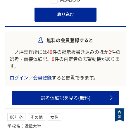
絞り込む
無料の会員登録すると
一ノ坪製作所には
40
件の掲示板書き込みのほか
2
件の
選考・面接体験記、
0
件の内定者の志望動機がありま
す。
ログイン／会員登録
すると閲覧できます。
選考体験記を見る(無料)
06年卒
その他
女性
学校名
：
近畿大学