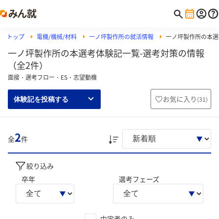
トップ
電機/機械/材料
一ノ坪製作所の就活情報
一ノ坪製作所の本選
一ノ坪製作所の本選考体験記一覧-選考対策の情報
（全2件）
面接・選考フロー・ES・志望動機
お気に入り
(
31
)
体験記を投稿する
2
全
件
絞り込み
卒年
選考フェーズ
内定者のみ