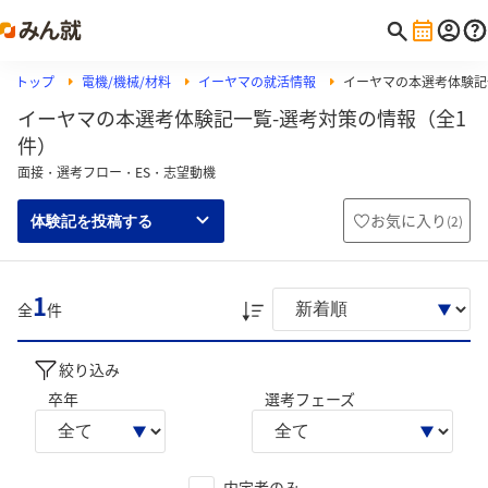
トップ
電機/機械/材料
イーヤマの就活情報
イーヤマの本選考体験記
イーヤマの本選考体験記一覧-選考対策の情報（全1
件）
面接・選考フロー・ES・志望動機
お気に入り
(
2
)
体験記を投稿する
1
全
件
絞り込み
卒年
選考フェーズ
内定者のみ