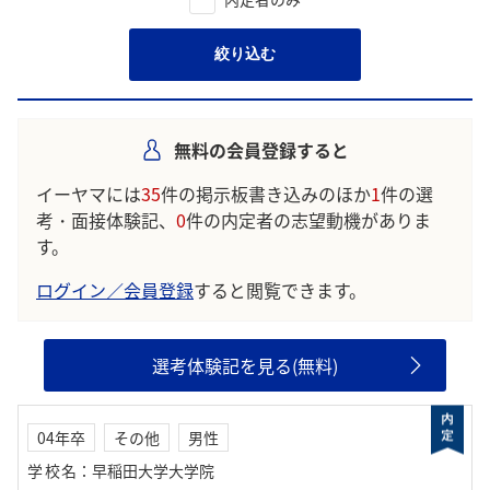
絞り込む
無料の会員登録すると
イーヤマには
35
件の掲示板書き込みのほか
1
件の選
考・面接体験記、
0
件の内定者の志望動機がありま
す。
ログイン／会員登録
すると閲覧できます。
選考体験記を見る(無料)
04年卒
その他
男性
学校名
：
早稲田大学大学院