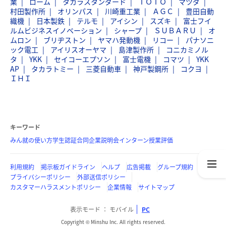
業
ローム
タカラスタンダード
ＴＯＴＯ
マツダ
村田製作所
オリンパス
川崎重工業
ＡＧＣ
豊田自動
織機
日本製鉄
テルモ
アイシン
スズキ
富士フイ
ルムビジネスイノベーション
シャープ
ＳＵＢＡＲＵ
オ
ムロン
ブリヂストン
ヤマハ発動機
リコー
パナソニ
ック電工
アイリスオーヤマ
島津製作所
コニカミノル
タ
YKK
セイコーエプソン
富士電機
コマツ
YKK
AP
タカラトミー
三菱自動車
神戸製鋼所
コクヨ
ＩＨＩ
キーワード
みん就の使い方
学生認証
合同企業説明会
インターン
授業評価
利用規約
掲示板ガイドライン
ヘルプ
広告掲載
グループ規約
プライバシーポリシー
外部送信ポリシー
カスタマーハラスメントポリシー
企業情報
サイトマップ
表示モード
モバイル
PC
Copyright © Minshu Inc. All rights reserved.