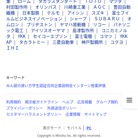
業
ローム
タカラスタンダード
ＴＯＴＯ
マツダ
村田製作所
オリンパス
川崎重工業
ＡＧＣ
豊田自動
織機
日本製鉄
テルモ
アイシン
スズキ
富士フイ
ルムビジネスイノベーション
シャープ
ＳＵＢＡＲＵ
オ
ムロン
ブリヂストン
ヤマハ発動機
リコー
パナソニ
ック電工
アイリスオーヤマ
島津製作所
コニカミノル
タ
YKK
セイコーエプソン
富士電機
コマツ
YKK
AP
タカラトミー
三菱自動車
神戸製鋼所
コクヨ
ＩＨＩ
キーワード
みん就の使い方
学生認証
合同企業説明会
インターン
授業評価
利用規約
掲示板ガイドライン
ヘルプ
広告掲載
グループ規約
プライバシーポリシー
外部送信ポリシー
カスタマーハラスメントポリシー
企業情報
サイトマップ
表示モード
モバイル
PC
Copyright © Minshu Inc. All rights reserved.