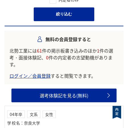
絞り込む
無料の会員登録すると
北勢工業には
61
件の掲示板書き込みのほか
1
件の選
考・面接体験記、
0
件の内定者の志望動機がありま
す。
ログイン／会員登録
すると閲覧できます。
選考体験記を見る(無料)
04年卒
文系
女性
学校名
：
奈良大学