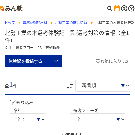
トップ
電機/機械/材料
北勢工業の就活情報
北勢工業の本選考体験記
北勢工業の本選考体験記一覧-選考対策の情報（全1
件）
面接・選考フロー・ES・志望動機
お気に入り
(
32
)
体験記を投稿する
1
全
件
絞り込み
卒年
選考フェーズ
内定者のみ