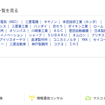
一覧を見る
電気（NEC）
三菱電機
キヤノン
本田技研工業（ホンダ）
ンス
三菱重工業
バンダイ
京セラ
ダイキン工業
ローム
作所
オリンパス
川崎重工業
ＡＧＣ
豊田自動織機
日本製
スイノベーション
シャープ
ＳＵＢＡＲＵ
オムロン
ブリヂス
アイリスオーヤマ
島津製作所
コニカミノルタ
YKK
セイコ
ミー
三菱自動車
神戸製鋼所
コクヨ
ＩＨＩ
険
情報通信コンサル
マスコ