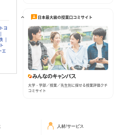
日本最大級の授業口コミサイト
トヨ
鉄
ト
ーエ
大学・学部／授業／先生別に探せる授業評価クチ
コミサイト
ミ
人材/サービス