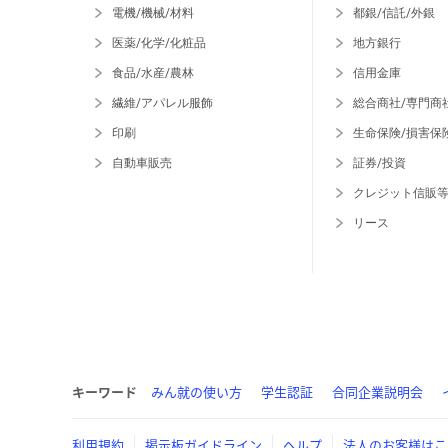
電機/機械/材料
都銀/信託/外銀
医薬/化学/化粧品
地方銀行
食品/水産/農林
信用金庫
繊維/アパレル服飾
総合商社/専門商
印刷
生命保険/損害保
自動車販売
証券/投資
クレジット信販
リース
キーワード
みん就の使い方
学生認証
合同企業説明会
利用規約
掲示板ガイドライン
ヘルプ
法人のお客様はこ