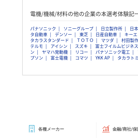
電機/機械/材料の他の企業の本選考体験記
パナソニック
ソニーグループ
日立製作所
日本
タ自動車
デンソー
東芝
日産自動車
キーエ
タカラスタンダード
ＴＯＴＯ
マツダ
村田製
テルモ
アイシン
スズキ
富士フイルムビジネ
ン
ヤマハ発動機
リコー
パナソニック電工
プソン
富士電機
コマツ
YKK AP
タカラト
各種メーカー
金融/商社/保