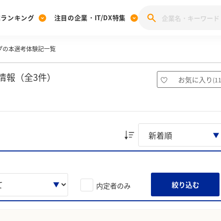
業ランキング
注目の企業・IT/DX特集
ープの本選考体験記一覧
注目の企業特集
みんなのIT業界新卒就職人気企業ランキング
みんな
[27卒] 本選考体験記投稿キャンペーン
28卒 注目企業特集
27卒 注目企業特集
みんなのDX企業就職ブランド調査
情報（全3件）
お気に入り
(
1
注目のIT・DX企業特集
28卒 IT・DX企業特集
27卒 IT・DX企業特集
28卒
みんなのIT業界新卒就職人気企業ランキング
みんな
企業研究
絞り込む
内定者のみ