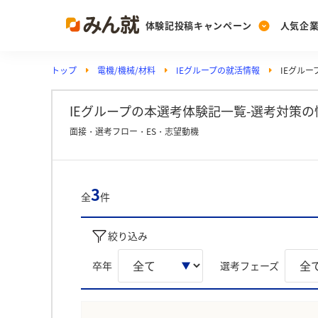
体験記投稿キャンペーン
人気企
トップ
電機/機械/材料
IEグループの就活情報
IEグル
Post
Ranking
PickUp
投稿する
ランキングを見る
注目の企業特集
IEグループの本選考体験記一覧-選考対策の
面接・選考フロー・ES・志望動機
Vote
投票する
3
全
件
動画で知ろう！業界・
絞り込み
卒年
選考フェーズ