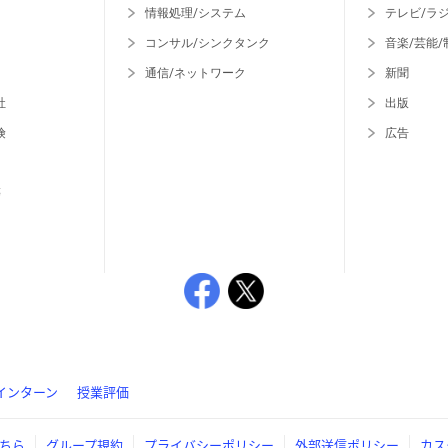
情報処理/システム
テレビ/ラ
コンサル/シンクタンク
音楽/芸能/
通信/ネットワーク
新聞
社
出版
険
広告
等
インターン
授業評価
ちら
グループ規約
プライバシーポリシー
外部送信ポリシー
カス