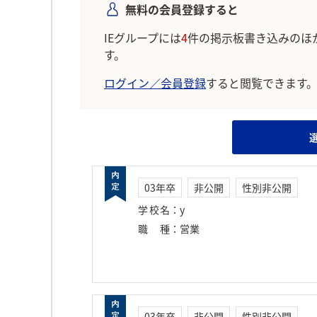
無料の会員登録すると
IEグループには
4
件の掲示板書き込みのほ
す。
ログイン／会員登録
すると閲覧できます
03年卒
非公開
性別非公開
学校名
：
y
職種
：
営業
03年卒
非公開
性別非公開