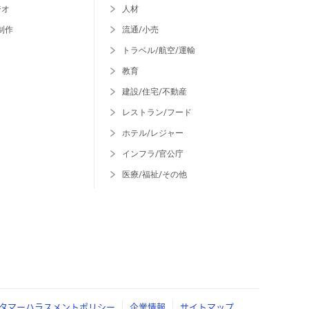
ジオ
人材
制作
流通/小売
トラベル/航空/運輸
教育
建設/住宅/不動産
レストラン/フード
ホテル/レジャー
インフラ/官公庁
医療/福祉/その他
タマーハラスメントポリシー
企業情報
サイトマップ