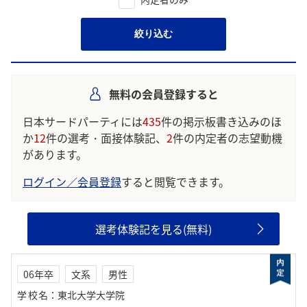
絞り込む
無料の会員登録すると
日本サードパーティには
435
件の掲示板書き込みのほ
か
12
件の選考・面接体験記、
2
件の内定者の志望動機
があります。
ログイン／会員登録
すると閲覧できます。
選考体験記を見る(無料)
06年卒
文系
男性
学校名
：
東北大学大学院