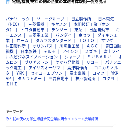
電機/機械/材料の他の企業の本選考体験記一覧を見る
パナソニック
ソニーグループ
日立製作所
日本電気
（NEC）
三菱電機
キヤノン
本田技研工業（ホン
ダ）
トヨタ自動車
デンソー
東芝
日産自動車
キ
ーエンス
三菱重工業
バンダイ
京セラ
ダイキン工
業
ローム
タカラスタンダード
ＴＯＴＯ
マツダ
村田製作所
オリンパス
川崎重工業
ＡＧＣ
豊田自動
織機
日本製鉄
テルモ
アイシン
スズキ
富士フイ
ルムビジネスイノベーション
シャープ
ＳＵＢＡＲＵ
オ
ムロン
ブリヂストン
ヤマハ発動機
リコー
パナソニ
ック電工
アイリスオーヤマ
島津製作所
コニカミノル
タ
YKK
セイコーエプソン
富士電機
コマツ
YKK
AP
タカラトミー
三菱自動車
神戸製鋼所
コクヨ
ＩＨＩ
キーワード
みん就の使い方
学生認証
合同企業説明会
インターン
授業評価