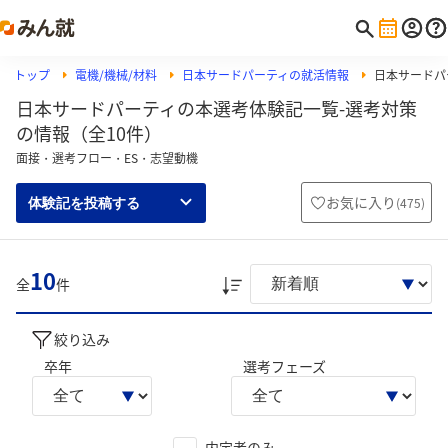
トップ
電機/機械/材料
日本サードパーティの就活情報
日本サードパ
日本サードパーティの本選考体験記一覧-選考対策
の情報（全10件）
面接・選考フロー・ES・志望動機
お気に入り
(
475
)
体験記を投稿する
10
全
件
絞り込み
卒年
選考フェーズ
内定者のみ