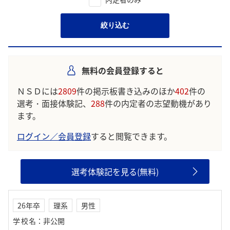
絞り込む
無料の会員登録すると
ＮＳＤには
2809
件の掲示板書き込みのほか
402
件の
選考・面接体験記、
288
件の内定者の志望動機があり
ます。
ログイン／会員登録
すると閲覧できます。
選考体験記を見る(無料)
26年卒
理系
男性
学校名
：
非公開