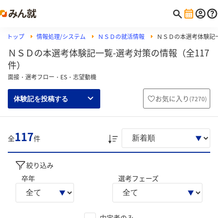
トップ
情報処理/システム
ＮＳＤの就活情報
ＮＳＤの本選考体験記
ＮＳＤの本選考体験記一覧-選考対策の情報（全117
件）
面接・選考フロー・ES・志望動機
お気に入り
(
7270
)
体験記を投稿する
117
全
件
絞り込み
卒年
選考フェーズ
内定者のみ