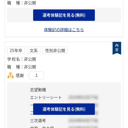
職種
：
非公開
選考体験記を見る(無料)
志望動機
体験記の詳細はこちら
25年卒
文系
性別非公開
学校名
：
非公開
職種
：
非公開
感謝
1
志望動機
エントリーシート
2024年02月下旬
一次選考
2024年03月上旬
選考体験記を見る(無料)
二次選考
2024年03月下旬
三次選考
2024年04月下旬