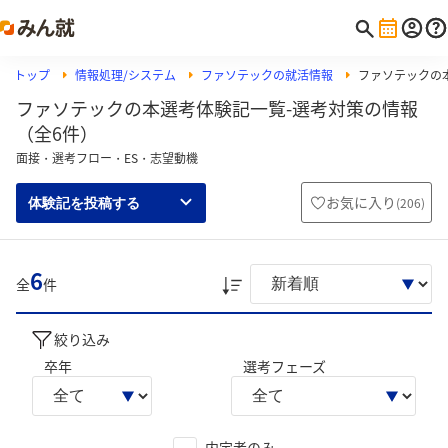
トップ
情報処理/システム
ファソテックの就活情報
ファソテックの
ファソテックの本選考体験記一覧-選考対策の情報
（全6件）
面接・選考フロー・ES・志望動機
お気に入り
(
206
)
体験記を投稿する
6
全
件
絞り込み
卒年
選考フェーズ
内定者のみ