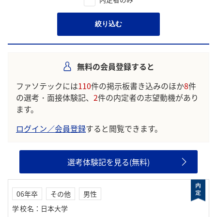
絞り込む
無料の会員登録すると
ファソテックには
110
件の掲示板書き込みのほか
8
件
の選考・面接体験記、
2
件の内定者の志望動機があり
ます。
ログイン／会員登録
すると閲覧できます。
選考体験記を見る(無料)
06年卒
その他
男性
学校名
：
日本大学