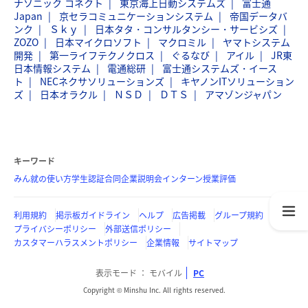
ナソニック コネクト
東京海上日動システムズ
富士通
Japan
京セラコミュニケーションシステム
帝国データバ
ンク
Ｓｋｙ
日本タタ・コンサルタンシー・サービシズ
ZOZO
日本マイクロソフト
マクロミル
ヤマトシステム
開発
第一ライフテクノクロス
ぐるなび
アイル
JR東
日本情報システム
電通総研
富士通システムズ・イース
ト
NECネクサソリューションズ
キヤノンITソリューション
ズ
日本オラクル
ＮＳＤ
ＤＴＳ
アマゾンジャパン
キーワード
みん就の使い方
学生認証
合同企業説明会
インターン
授業評価
利用規約
掲示板ガイドライン
ヘルプ
広告掲載
グループ規約
プライバシーポリシー
外部送信ポリシー
カスタマーハラスメントポリシー
企業情報
サイトマップ
表示モード
モバイル
PC
Copyright © Minshu Inc. All rights reserved.