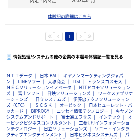
内定・内々定
2003年04月
体験記の詳細はこちら
1
情報処理/システムの他の企業の本選考体験記一覧を見る
ＮＴＴデータ
日本IBM
キヤノンマーケティングジャパ
ン
LINEヤフー
大塚商会
TISI
トランスコスモス
ＮＥＣソリューションイノベータ
NTTドコモソリューション
ズ
富士ソフト
日鉄ソリューションズ
ワークスアプリケ
ーションズ
日立システムズ
伊藤忠テクノソリューション
ズ（CTC）
ＳＣＳＫ
オービック
日本ヒューレット・パ
ッカード
BIPROGY
ニッセイ情報テクノロジー
キヤノン
システムアンドサポート
富士通エフサス
インテック
オ
ービックビジネスコンサルタント
三菱UFJインフォメーショ
ンテクノロジー
日立ソリューションズ
ソニー・インタラ
クティブエンタテインメント
日本ビジネスシステムズ
パ