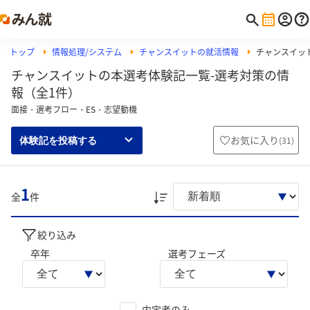
トップ
情報処理/システム
チャンスイットの就活情報
チャンスイッ
チャンスイットの本選考体験記一覧-選考対策の情
報（全1件）
面接・選考フロー・ES・志望動機
お気に入り
(
31
)
体験記を投稿する
1
全
件
絞り込み
卒年
選考フェーズ
内定者のみ