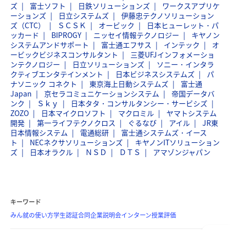
ズ
富士ソフト
日鉄ソリューションズ
ワークスアプリケ
ーションズ
日立システムズ
伊藤忠テクノソリューション
ズ（CTC）
ＳＣＳＫ
オービック
日本ヒューレット・パ
ッカード
BIPROGY
ニッセイ情報テクノロジー
キヤノン
システムアンドサポート
富士通エフサス
インテック
オ
ービックビジネスコンサルタント
三菱UFJインフォメーショ
ンテクノロジー
日立ソリューションズ
ソニー・インタラ
クティブエンタテインメント
日本ビジネスシステムズ
パ
ナソニック コネクト
東京海上日動システムズ
富士通
Japan
京セラコミュニケーションシステム
帝国データバ
ンク
Ｓｋｙ
日本タタ・コンサルタンシー・サービシズ
ZOZO
日本マイクロソフト
マクロミル
ヤマトシステム
開発
第一ライフテクノクロス
ぐるなび
アイル
JR東
日本情報システム
電通総研
富士通システムズ・イース
ト
NECネクサソリューションズ
キヤノンITソリューション
ズ
日本オラクル
ＮＳＤ
ＤＴＳ
アマゾンジャパン
キーワード
みん就の使い方
学生認証
合同企業説明会
インターン
授業評価