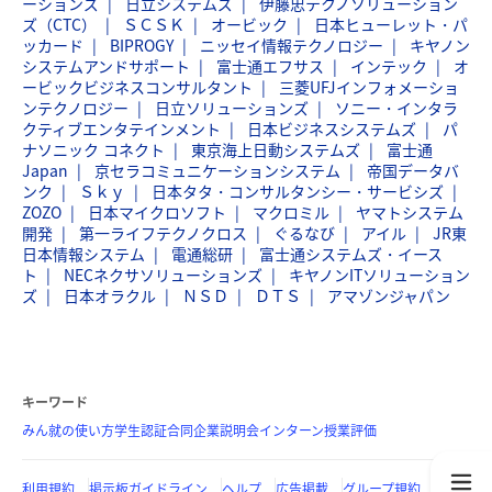
ーションズ
日立システムズ
伊藤忠テクノソリューション
ズ（CTC）
ＳＣＳＫ
オービック
日本ヒューレット・パ
ッカード
BIPROGY
ニッセイ情報テクノロジー
キヤノン
システムアンドサポート
富士通エフサス
インテック
オ
ービックビジネスコンサルタント
三菱UFJインフォメーショ
ンテクノロジー
日立ソリューションズ
ソニー・インタラ
クティブエンタテインメント
日本ビジネスシステムズ
パ
ナソニック コネクト
東京海上日動システムズ
富士通
Japan
京セラコミュニケーションシステム
帝国データバ
ンク
Ｓｋｙ
日本タタ・コンサルタンシー・サービシズ
ZOZO
日本マイクロソフト
マクロミル
ヤマトシステム
開発
第一ライフテクノクロス
ぐるなび
アイル
JR東
日本情報システム
電通総研
富士通システムズ・イース
ト
NECネクサソリューションズ
キヤノンITソリューション
ズ
日本オラクル
ＮＳＤ
ＤＴＳ
アマゾンジャパン
キーワード
みん就の使い方
学生認証
合同企業説明会
インターン
授業評価
利用規約
掲示板ガイドライン
ヘルプ
広告掲載
グループ規約