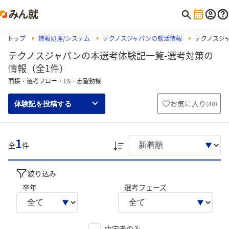
トップ
情報処理/システム
テクノスジャパンの就活情報
テクノスジ
テクノスジャパンの本選考体験記一覧-選考対策の
情報（全1件）
面接・選考フロー・ES・志望動機
お気に入り
(
40
)
体験記を投稿する
1
全
件
絞り込み
卒年
選考フェーズ
内定者のみ