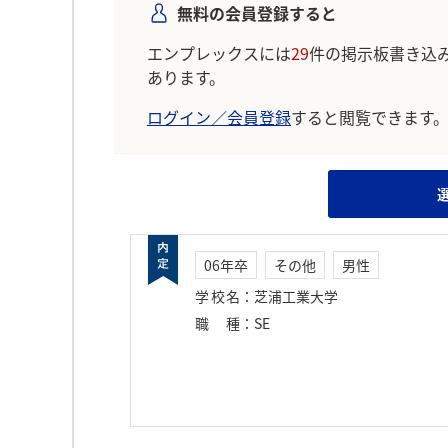
無料の会員登録すると
エンプレックスには
29
件の掲示板書き込
あります。
ログイン／会員登録
すると閲覧できます
06年卒
その他
男性
学校名
：
芝浦工業大学
職種
：
SE