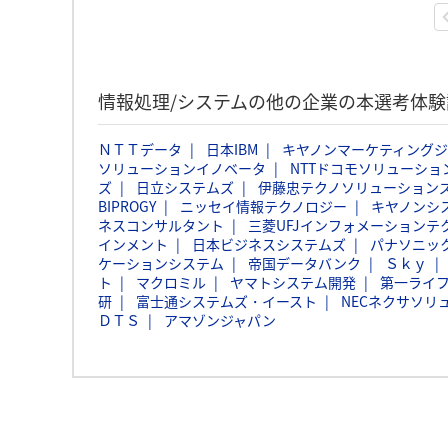
情報処理/システムの他の企業の本選考体
ＮＴＴデータ
日本IBM
キヤノンマーケティング
ソリューションイノベータ
NTTドコモソリューショ
ズ
日立システムズ
伊藤忠テクノソリューションズ
BIPROGY
ニッセイ情報テクノロジー
キヤノンシ
ネスコンサルタント
三菱UFJインフォメーションテ
インメント
日本ビジネスシステムズ
パナソニッ
ケーションシステム
帝国データバンク
Ｓｋｙ
ト
マクロミル
ヤマトシステム開発
第一ライ
研
富士通システムズ・イースト
NECネクサソリ
ＤＴＳ
アマゾンジャパン