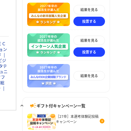
結果を見る
投票する
結果を見る
ＥＣ
ョン
投票する
ド
ビジ
タテ
ュニ
結果を見る
ソフ
通総
Ｄ
ギフト付キャンペーン一覧
［27卒］本選考体験記投稿
キャンペーン