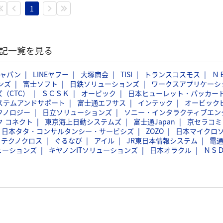
1
験記一覧を見る
ジャパン
LINEヤフー
大塚商会
TISI
トランスコスモス
Ｎ
ンズ
富士ソフト
日鉄ソリューションズ
ワークスアプリケーシ
（CTC）
ＳＣＳＫ
オービック
日本ヒューレット・パッカー
ステムアンドサポート
富士通エフサス
インテック
オービック
クノロジー
日立ソリューションズ
ソニー・インタラクティブエン
ク コネクト
東京海上日動システムズ
富士通Japan
京セラコミ
日本タタ・コンサルタンシー・サービシズ
ZOZO
日本マイクロ
フテクノクロス
ぐるなび
アイル
JR東日本情報システム
電
ューションズ
キヤノンITソリューションズ
日本オラクル
ＮＳ