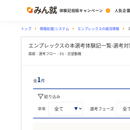
体験記投稿キャンペーン
人気企
トップ
情報処理/システム
エンプレックスの就活情報
Post
Ranking
PickUp
投稿する
ランキングを見る
注目の企業特集
エンプレックスの本選考体験記一覧-選考対
面接・選考フロー・ES・志望動機
Vote
投票する
1
全
件
動画で知ろう！業界・
絞り込み
卒年
選考フェーズ