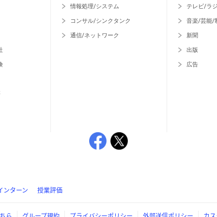
情報処理/システム
テレビ/ラ
コンサル/シンクタンク
音楽/芸能/
通信/ネットワーク
新聞
社
出版
険
広告
等
インターン
授業評価
ちら
グループ規約
プライバシーポリシー
外部送信ポリシー
カス