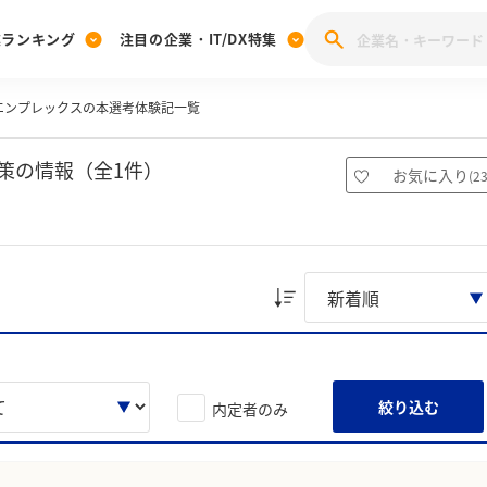
業ランキング
注目の企業・IT/DX特集
エンプレックスの本選考体験記一覧
注目の企業特集
みんなのIT業界新卒就職人気企業ランキング
みんな
[27卒] 本選考体験記投稿キャンペーン
28卒 注目企業特集
27卒 注目企業特集
みんなのDX企業就職ブランド調査
策の情報（全1件）
お気に入り
(
2
注目のIT・DX企業特集
28卒 IT・DX企業特集
27卒 IT・DX企業特集
28卒
みんなのIT業界新卒就職人気企業ランキング
みんな
企業研究
絞り込む
内定者のみ