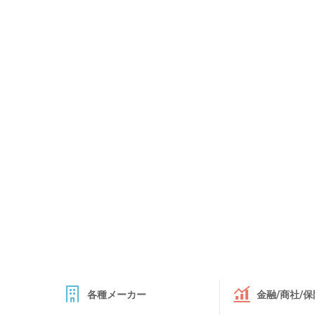
各種メーカー
金融/商社/保