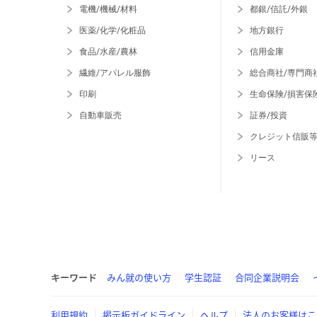
電機/機械/材料
都銀/信託/外銀
医薬/化学/化粧品
地方銀行
食品/水産/農林
信用金庫
繊維/アパレル服飾
総合商社/専門商
印刷
生命保険/損害保
自動車販売
証券/投資
クレジット信販
リース
キーワード
みん就の使い方
学生認証
合同企業説明会
利用規約
掲示板ガイドライン
ヘルプ
法人のお客様はこ