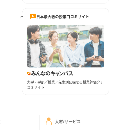
日本最大級の授業口コミサイト
大学・学部／授業／先生別に探せる授業評価クチ
コミサイト
ミ
人材/サービス