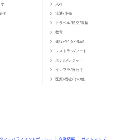
ジオ
人材
制作
流通/小売
トラベル/航空/運輸
教育
建設/住宅/不動産
レストラン/フード
ホテル/レジャー
インフラ/官公庁
医療/福祉/その他
タマーハラスメントポリシー
企業情報
サイトマップ