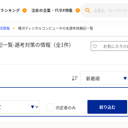
業ランキング
注目の企業・IT/DX特集
活情報
横河ディジタルコンピュータの本選考体験記一覧
注目の企業特集
みんなのIT業界新卒就職人気企業ランキング
みんな
[27卒] 本選考体験記投稿キャンペーン
28卒 注目企業特集
27卒 注目企業特集
みんなのDX企業就職ブランド調査
一覧-選考対策の情報（全1件）
お気に入り
(
5
注目のIT・DX企業特集
28卒 IT・DX企業特集
27卒 IT・DX企業特集
28卒
みんなのIT業界新卒就職人気企業ランキング
みんな
企業研究
絞り込む
内定者のみ