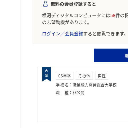
無料の会員登録すると
横河ディジタルコンピュータには
58
件の
の志望動機があります。
ログイン／会員登録
すると閲覧できます
06年卒
その他
男性
学校名
：
職業能力開発総合大学校
職種
：
非公開