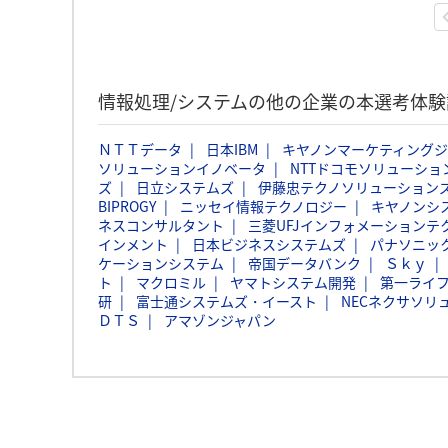
情報処理/システムの他の企業の本選考体
ＮＴＴデータ
日本IBM
キヤノンマーケティング
ソリューションイノベータ
NTTドコモソリューショ
ズ
日立システムズ
伊藤忠テクノソリューションズ
BIPROGY
ニッセイ情報テクノロジー
キヤノンシ
ネスコンサルタント
三菱UFJインフォメーションテ
インメント
日本ビジネスシステムズ
パナソニッ
ケーションシステム
帝国データバンク
Ｓｋｙ
ト
マクロミル
ヤマトシステム開発
第一ライ
研
富士通システムズ・イースト
NECネクサソリ
ＤＴＳ
アマゾンジャパン