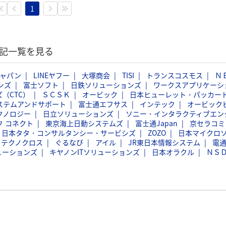
1
験記一覧を見る
ジャパン
LINEヤフー
大塚商会
TISI
トランスコスモス
Ｎ
ンズ
富士ソフト
日鉄ソリューションズ
ワークスアプリケーシ
（CTC）
ＳＣＳＫ
オービック
日本ヒューレット・パッカー
ステムアンドサポート
富士通エフサス
インテック
オービック
クノロジー
日立ソリューションズ
ソニー・インタラクティブエン
ク コネクト
東京海上日動システムズ
富士通Japan
京セラコミ
日本タタ・コンサルタンシー・サービシズ
ZOZO
日本マイクロ
フテクノクロス
ぐるなび
アイル
JR東日本情報システム
電
ューションズ
キヤノンITソリューションズ
日本オラクル
ＮＳ