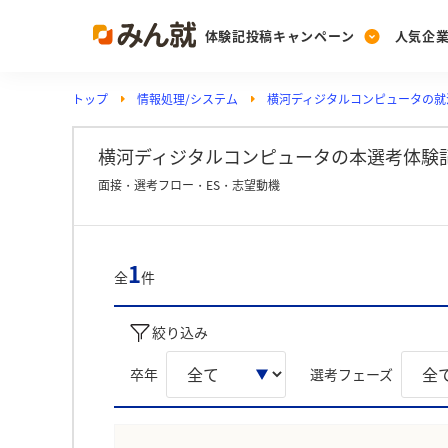
体験記投稿キャンペーン
人気企
トップ
情報処理/システム
横河ディジタルコンピュータの就
Post
Ranking
PickUp
投稿する
ランキングを見る
注目の企業特集
横河ディジタルコンピュータの本選考体験記
面接・選考フロー・ES・志望動機
Vote
投票する
1
全
件
動画で知ろう！業界・
絞り込み
卒年
選考フェーズ