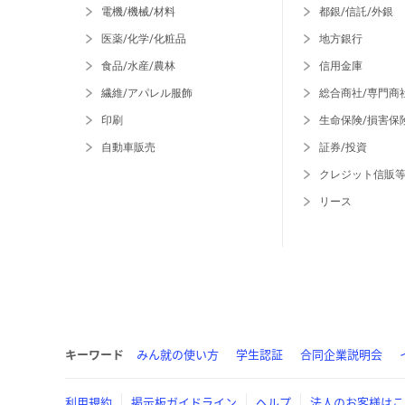
電機/機械/材料
都銀/信託/外銀
医薬/化学/化粧品
地方銀行
食品/水産/農林
信用金庫
繊維/アパレル服飾
総合商社/専門商
印刷
生命保険/損害保
自動車販売
証券/投資
クレジット信販
リース
キーワード
みん就の使い方
学生認証
合同企業説明会
利用規約
掲示板ガイドライン
ヘルプ
法人のお客様はこ