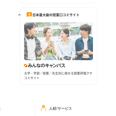
日本最大級の授業口コミサイト
大学・学部／授業／先生別に探せる授業評価クチ
コミサイト
ミ
人材/サービス