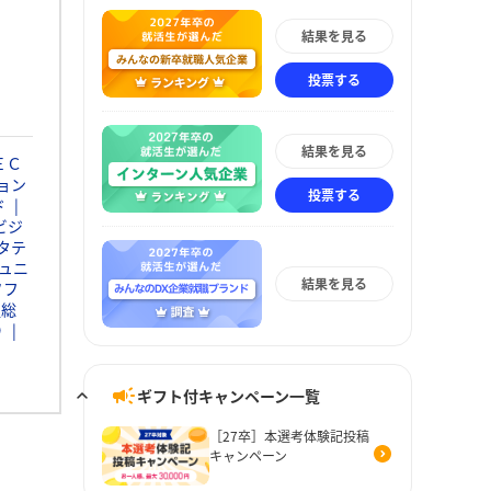
結果を見る
投票する
結果を見る
ＥＣ
ョン
投票する
ド
ビジ
タテ
ュニ
結果を見る
ソフ
通総
Ｄ
ギフト付キャンペーン一覧
［27卒］本選考体験記投稿
キャンペーン