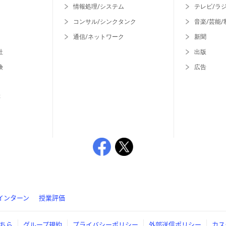
情報処理/システム
テレビ/ラ
コンサル/シンクタンク
音楽/芸能/
通信/ネットワーク
新聞
社
出版
険
広告
等
インターン
授業評価
ちら
グループ規約
プライバシーポリシー
外部送信ポリシー
カス