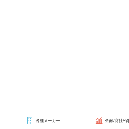
各種メーカー
金融/商社/保