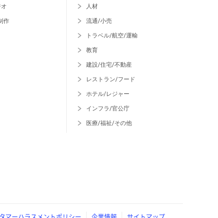
ジオ
人材
制作
流通/小売
トラベル/航空/運輸
教育
建設/住宅/不動産
レストラン/フード
ホテル/レジャー
インフラ/官公庁
医療/福祉/その他
タマーハラスメントポリシー
企業情報
サイトマップ