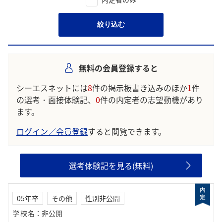
絞り込む
無料の会員登録すると
シーエスネットには
8
件の掲示板書き込みのほか
1
件
の選考・面接体験記、
0
件の内定者の志望動機があり
ます。
ログイン／会員登録
すると閲覧できます。
選考体験記を見る(無料)
05年卒
その他
性別非公開
学校名
：
非公開