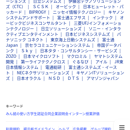
ーションズ
日立システムズ
伊藤忠テクノソリューション
ズ（CTC）
ＳＣＳＫ
オービック
日本ヒューレット・パ
ッカード
BIPROGY
ニッセイ情報テクノロジー
キヤノン
システムアンドサポート
富士通エフサス
インテック
オ
ービックビジネスコンサルタント
三菱UFJインフォメーショ
ンテクノロジー
日立ソリューションズ
ソニー・インタラ
クティブエンタテインメント
日本ビジネスシステムズ
パ
ナソニック コネクト
東京海上日動システムズ
富士通
Japan
京セラコミュニケーションシステム
帝国データバ
ンク
Ｓｋｙ
日本タタ・コンサルタンシー・サービシズ
ZOZO
日本マイクロソフト
マクロミル
ヤマトシステム
開発
第一ライフテクノクロス
ぐるなび
アイル
JR東
日本情報システム
電通総研
富士通システムズ・イース
ト
NECネクサソリューションズ
キヤノンITソリューション
ズ
日本オラクル
ＮＳＤ
ＤＴＳ
アマゾンジャパン
キーワード
みん就の使い方
学生認証
合同企業説明会
インターン
授業評価
利用規約
掲示板ガイドライン
ヘルプ
広告掲載
グループ規約