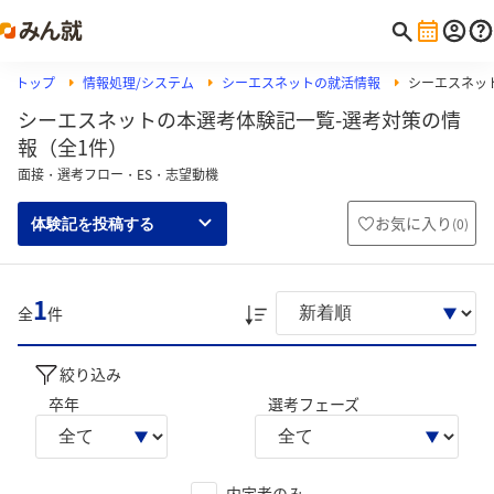
トップ
情報処理/システム
シーエスネットの就活情報
シーエスネッ
シーエスネットの本選考体験記一覧-選考対策の情
報（全1件）
面接・選考フロー・ES・志望動機
お気に入り
(
0
)
体験記を投稿する
1
全
件
絞り込み
卒年
選考フェーズ
内定者のみ