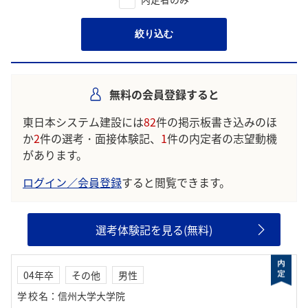
絞り込む
無料の会員登録すると
東日本システム建設には
82
件の掲示板書き込みのほ
か
2
件の選考・面接体験記、
1
件の内定者の志望動機
があります。
ログイン／会員登録
すると閲覧できます。
選考体験記を見る(無料)
04年卒
その他
男性
学校名
：
信州大学大学院