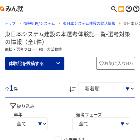
トップ
情報処理/システム
東日本システム建設の就活情報
東日本シ
東日本システム建設の本選考体験記一覧-選考対策
の情報（全1件）
面接・選考フロー・ES・志望動機
お気に入り
(
48
)
体験記を投稿する
1
全
件
絞り込み
卒年
選考フェーズ
内定者のみ