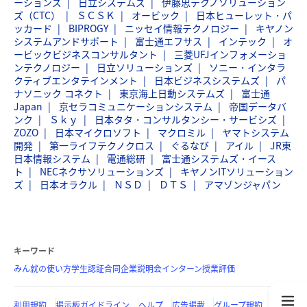
ーションズ
日立システムズ
伊藤忠テクノソリューション
ズ（CTC）
ＳＣＳＫ
オービック
日本ヒューレット・パ
ッカード
BIPROGY
ニッセイ情報テクノロジー
キヤノン
システムアンドサポート
富士通エフサス
インテック
オ
ービックビジネスコンサルタント
三菱UFJインフォメーショ
ンテクノロジー
日立ソリューションズ
ソニー・インタラ
クティブエンタテインメント
日本ビジネスシステムズ
パ
ナソニック コネクト
東京海上日動システムズ
富士通
Japan
京セラコミュニケーションシステム
帝国データバ
ンク
Ｓｋｙ
日本タタ・コンサルタンシー・サービシズ
ZOZO
日本マイクロソフト
マクロミル
ヤマトシステム
開発
第一ライフテクノクロス
ぐるなび
アイル
JR東
日本情報システム
電通総研
富士通システムズ・イース
ト
NECネクサソリューションズ
キヤノンITソリューション
ズ
日本オラクル
ＮＳＤ
ＤＴＳ
アマゾンジャパン
キーワード
みん就の使い方
学生認証
合同企業説明会
インターン
授業評価
利用規約
掲示板ガイドライン
ヘルプ
広告掲載
グループ規約