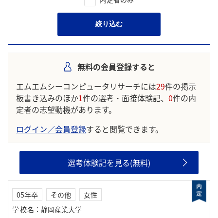
絞り込む
無料の会員登録すると
エムエムシーコンピュータリサーチには
29
件の掲示
板書き込みのほか
1
件の選考・面接体験記、
0
件の内
定者の志望動機があります。
ログイン／会員登録
すると閲覧できます。
選考体験記を見る(無料)
05年卒
その他
女性
学校名
：
静岡産業大学