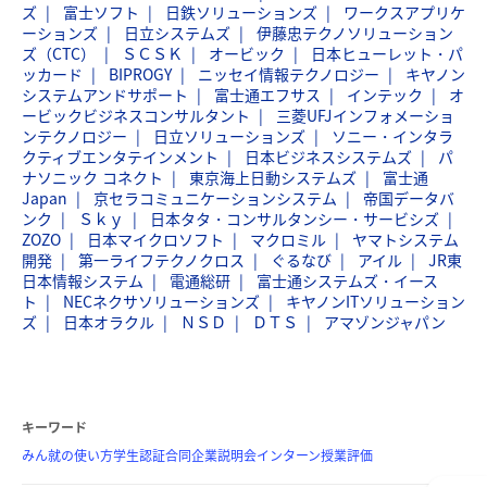
ズ
富士ソフト
日鉄ソリューションズ
ワークスアプリケ
ーションズ
日立システムズ
伊藤忠テクノソリューション
ズ（CTC）
ＳＣＳＫ
オービック
日本ヒューレット・パ
ッカード
BIPROGY
ニッセイ情報テクノロジー
キヤノン
システムアンドサポート
富士通エフサス
インテック
オ
ービックビジネスコンサルタント
三菱UFJインフォメーショ
ンテクノロジー
日立ソリューションズ
ソニー・インタラ
クティブエンタテインメント
日本ビジネスシステムズ
パ
ナソニック コネクト
東京海上日動システムズ
富士通
Japan
京セラコミュニケーションシステム
帝国データバ
ンク
Ｓｋｙ
日本タタ・コンサルタンシー・サービシズ
ZOZO
日本マイクロソフト
マクロミル
ヤマトシステム
開発
第一ライフテクノクロス
ぐるなび
アイル
JR東
日本情報システム
電通総研
富士通システムズ・イース
ト
NECネクサソリューションズ
キヤノンITソリューション
ズ
日本オラクル
ＮＳＤ
ＤＴＳ
アマゾンジャパン
キーワード
みん就の使い方
学生認証
合同企業説明会
インターン
授業評価