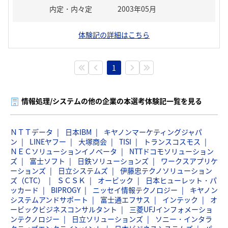
内定・内々定
2003年05月
体験記の詳細はこちら
1
情報処理/システムの他の企業の本選考体験記一覧を見る
ＮＴＴデータ
日本IBM
キヤノンマーケティングジャパ
ン
LINEヤフー
大塚商会
TISI
トランスコスモス
ＮＥＣソリューションイノベータ
NTTドコモソリューション
ズ
富士ソフト
日鉄ソリューションズ
ワークスアプリケ
ーションズ
日立システムズ
伊藤忠テクノソリューション
ズ（CTC）
ＳＣＳＫ
オービック
日本ヒューレット・パ
ッカード
BIPROGY
ニッセイ情報テクノロジー
キヤノン
システムアンドサポート
富士通エフサス
インテック
オ
ービックビジネスコンサルタント
三菱UFJインフォメーショ
ンテクノロジー
日立ソリューションズ
ソニー・インタラ