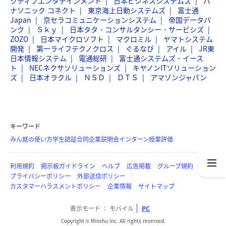
クティブエンタテインメント
日本ビジネスシステムズ
パ
ナソニック コネクト
東京海上日動システムズ
富士通
Japan
京セラコミュニケーションシステム
帝国データバ
ンク
Ｓｋｙ
日本タタ・コンサルタンシー・サービシズ
ZOZO
日本マイクロソフト
マクロミル
ヤマトシステム
開発
第一ライフテクノクロス
ぐるなび
アイル
JR東
日本情報システム
電通総研
富士通システムズ・イース
ト
NECネクサソリューションズ
キヤノンITソリューション
ズ
日本オラクル
ＮＳＤ
ＤＴＳ
アマゾンジャパン
キーワード
みん就の使い方
学生認証
合同企業説明会
インターン
授業評価
利用規約
掲示板ガイドライン
ヘルプ
広告掲載
グループ規約
プライバシーポリシー
外部送信ポリシー
カスタマーハラスメントポリシー
企業情報
サイトマップ
表示モード
モバイル
PC
Copyright © Minshu Inc. All rights reserved.