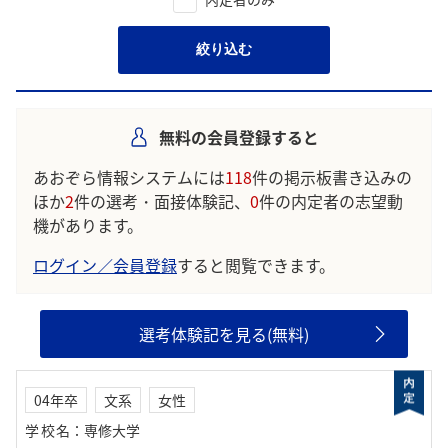
絞り込む
無料の会員登録すると
あおぞら情報システムには
118
件の掲示板書き込みの
ほか
2
件の選考・面接体験記、
0
件の内定者の志望動
機があります。
ログイン／会員登録
すると閲覧できます。
選考体験記を見る(無料)
04年卒
文系
女性
学校名
：
専修大学