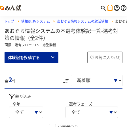
トップ
情報処理/システム
あおぞら情報システムの就活情報
あおぞ
あおぞら情報システムの本選考体験記一覧-選考対
策の情報（全2件）
面接・選考フロー・ES・志望動機
お気に入り
(
23
)
体験記を投稿する
2
全
件
絞り込み
卒年
選考フェーズ
内定者のみ