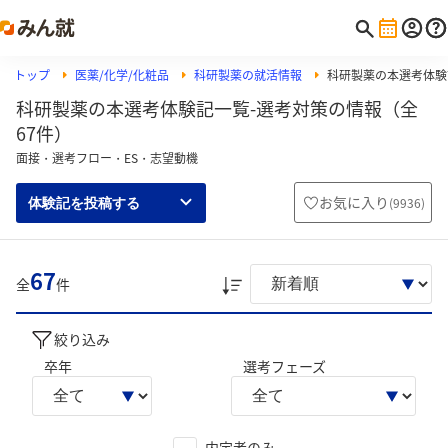
トップ
医薬/化学/化粧品
科研製薬の就活情報
科研製薬の本選考体験
科研製薬の本選考体験記一覧-選考対策の情報（全
67件）
面接・選考フロー・ES・志望動機
お気に入り
(
9936
)
体験記を投稿する
67
全
件
絞り込み
卒年
選考フェーズ
内定者のみ