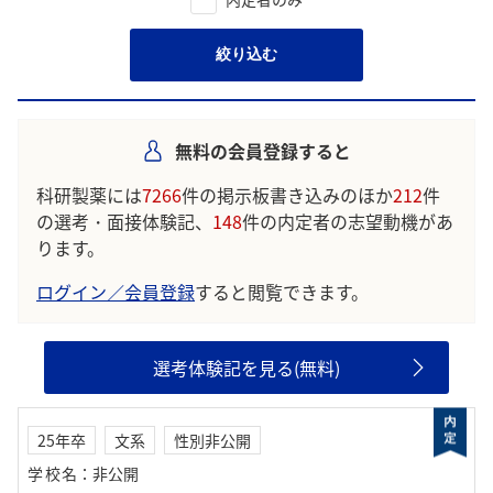
絞り込む
無料の会員登録すると
科研製薬には
7266
件の掲示板書き込みのほか
212
件
の選考・面接体験記、
148
件の内定者の志望動機があ
ります。
ログイン／会員登録
すると閲覧できます。
選考体験記を見る(無料)
25年卒
文系
性別非公開
学校名
：
非公開