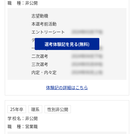
職種
：
非公開
志望動機
本選考前活動
エントリーシート
2024年03月下旬
テスト
選考体験記を見る(無料)
一次選考
2024年04月上旬
二次選考
2024年04月下旬
三次選考
2024年05月中旬
内定・内々定
2024年06月上旬
体験記の詳細はこちら
25年卒
理系
性別非公開
学校名
：
非公開
職種
：
営業職