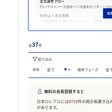
主な選考フロー
ES→テスト→一次選考→二次選考のパターンで
会
ESのよくある質問
「学生時代の一番のチャレンジ」、「研究・ゼミ
Webテスト・適性検査の有無
テストがあった / SPI
37
面接の特徴
全
件
面接は穏やかな雰囲気で、「学生時代に力を入れ
絞り込み
内定承諾と辞退
内定を辞退した学生は「より良い待遇の企業から
卒年
選考フェーズ
ます。
後輩へのアドバイス
「自己分析を深めること」、「質問への回答を端
無料の会員登録すると
学生の声を就職活動の参考にしましょう。
日本ロレアルには
9733
件の掲示板書き込
※AIを使用し、過去3年間のユーザー投稿を要約し
があります。