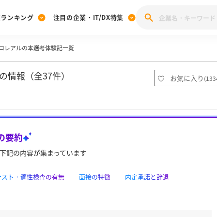
業ランキング
注目の企業・IT/DX特集
ロレアルの本選考体験記一覧
注目の企業特集
みんなのIT業界新卒就職人気企業ランキング
みんな
[27卒] 本選考体験記投稿キャンペーン
28卒 注目企業特集
27卒 注目企業特集
みんなのDX企業就職ブランド調査
の情報（全37件）
お気に入り
(
133
注目のIT・DX企業特集
28卒 IT・DX企業特集
27卒 IT・DX企業特集
28卒
みんなのIT業界新卒就職人気企業ランキング
みんな
の要約
企業研究
下記の内容が集まっています
bテスト・適性検査の有無
面接の特徴
内定承諾と辞退