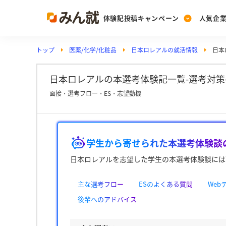
体験記投稿キャンペーン
人気企
トップ
医薬/化学/化粧品
日本ロレアルの就活情報
日本
Post
Ranking
PickUp
投稿する
ランキングを見る
注目の企業特集
日本ロレアルの本選考体験記一覧-選考対策
面接・選考フロー・ES・志望動機
Vote
投票する
学生から寄せられた本選考体験談
動画で知ろう！業界・
日本ロレアルを志望した学生の本選考体験談には
主な選考フロー
ESのよくある質問
We
後輩へのアドバイス