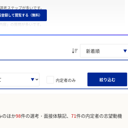
の選考ステップが多いです。
員登録して閲覧する（無料）
内容」の質問が多いです。
たこと」や「志望動機」についてよく聞かれます。
内定を得たこと」、「第一志望ではなかったこと」を主な理由としてい
絞り込む
内定者のみ
的にまとめること」のような声が寄せられています。
みのほか
98
件の選考・面接体験記、
71
件の内定者の志望動機
ています。実際のユーザの投稿は下記の一覧からご確認ください。