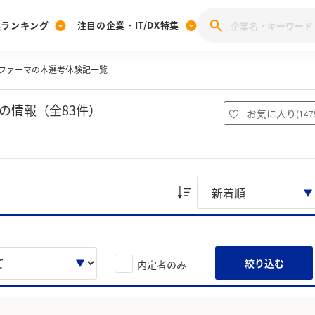
業ランキング
注目の企業・IT/DX特集
ファーマの本選考体験記一覧
注目の企業特集
みんなのIT業界新卒就職人気企業ランキング
みんな
[27卒] 本選考体験記投稿キャンペーン
28卒 注目企業特集
27卒 注目企業特集
みんなのDX企業就職ブランド調査
の情報（全83件）
お気に入り
(
147
注目のIT・DX企業特集
28卒 IT・DX企業特集
27卒 IT・DX企業特集
28卒
みんなのIT業界新卒就職人気企業ランキング
みんな
企業研究
絞り込む
内定者のみ