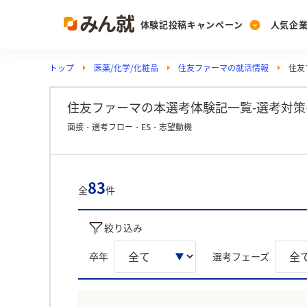
体験記投稿キャンペーン
人気企
トップ
医薬/化学/化粧品
住友ファーマの就活情報
住友
Post
Ranking
PickUp
投稿する
ランキングを見る
注目の企業特集
住友ファーマの本選考体験記一覧-選考対策
面接・選考フロー・ES・志望動機
Vote
投票する
83
全
件
動画で知ろう！業界・
絞り込み
卒年
選考フェーズ