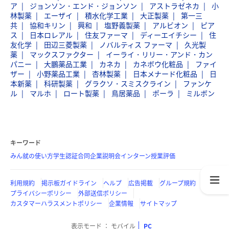
ア
ジョンソン・エンド・ジョンソン
アストラゼネカ
小
林製薬
エーザイ
積水化学工業
大正製薬
第一三
共
協和キリン
興和
塩野義製薬
アルビオン
ピア
ス
日本ロレアル
住友ファーマ
ディーエイチシー
住
友化学
田辺三菱製薬
ノバルティス ファーマ
久光製
薬
マックスファクター
イーライ・リリー・アンド・カン
パニー
大鵬薬品工業
カネカ
カネボウ化粧品
ファイ
ザー
小野薬品工業
杏林製薬
日本メナード化粧品
日
本新薬
科研製薬
グラクソ・スミスクライン
ファンケ
ル
マルホ
ロート製薬
鳥居薬品
ポーラ
ミルボン
キーワード
みん就の使い方
学生認証
合同企業説明会
インターン
授業評価
利用規約
掲示板ガイドライン
ヘルプ
広告掲載
グループ規約
プライバシーポリシー
外部送信ポリシー
カスタマーハラスメントポリシー
企業情報
サイトマップ
表示モード
モバイル
PC