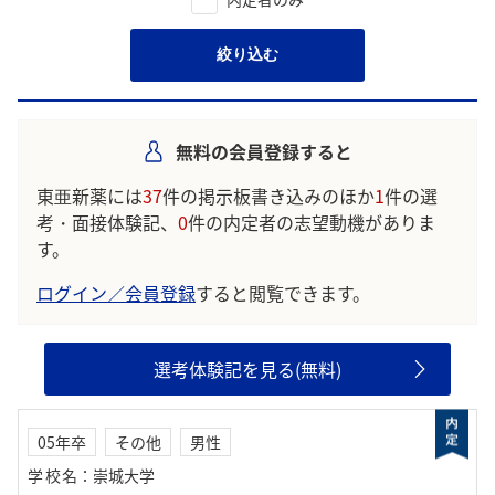
絞り込む
無料の会員登録すると
東亜新薬には
37
件の掲示板書き込みのほか
1
件の選
考・面接体験記、
0
件の内定者の志望動機がありま
す。
ログイン／会員登録
すると閲覧できます。
選考体験記を見る(無料)
05年卒
その他
男性
学校名
：
崇城大学