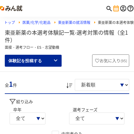
トップ
医薬/化学/化粧品
東亜新薬の就活情報
東亜新薬の本選考体験
東亜新薬の本選考体験記一覧-選考対策の情報（全1
件）
面接・選考フロー・ES・志望動機
お気に入り
(
95
)
体験記を投稿する
1
全
件
絞り込み
卒年
選考フェーズ
内定者のみ