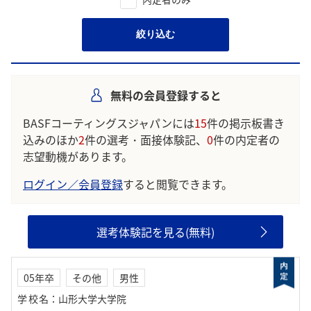
絞り込む
無料の会員登録すると
BASFコーティングスジャパンには
15
件の掲示板書き
込みのほか
2
件の選考・面接体験記、
0
件の内定者の
志望動機があります。
ログイン／会員登録
すると閲覧できます。
選考体験記を見る(無料)
05年卒
その他
男性
学校名
：
山形大学大学院