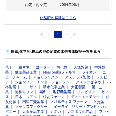
内定・内々定
2004年06月
体験記の詳細はこちら
1
医薬/化学/化粧品の他の企業の本選考体験記一覧を見る
花王
資生堂
コーセー
旭化成
大塚製薬
中外製
薬
武田薬品工業
Meiji Seikaファルマ
ライオン
ユ
ニ・チャーム
Ｐ＆Ｇジャパン
アステラス製薬
ノエビ
ア
ジョンソン・エンド・ジョンソン
アストラゼネカ
小
林製薬
エーザイ
積水化学工業
大正製薬
第一三
共
協和キリン
興和
塩野義製薬
アルビオン
ピア
ス
日本ロレアル
住友ファーマ
ディーエイチシー
住
友化学
田辺三菱製薬
ノバルティス ファーマ
久光製
薬
マックスファクター
イーライ・リリー・アンド・カン
パニー
大鵬薬品工業
カネカ
カネボウ化粧品
ファイ