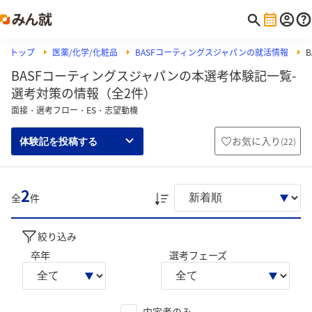
トップ
医薬/化学/化粧品
BASFコーティングスジャパンの就活情報
BASFコーティングスジャパンの本選考体験記一覧-
選考対策の情報（全2件）
面接・選考フロー・ES・志望動機
お気に入り
(
22
)
体験記を投稿する
2
全
件
絞り込み
卒年
選考フェーズ
内定者のみ