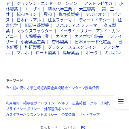
ア
ジョンソン・エンド・ジョンソン
アストラゼネカ
小
林製薬
エーザイ
積水化学工業
大正製薬
第一三
共
協和キリン
興和
塩野義製薬
アルビオン
ピア
ス
日本ロレアル
住友ファーマ
ディーエイチシー
住
友化学
田辺三菱製薬
ノバルティス ファーマ
久光製
薬
マックスファクター
イーライ・リリー・アンド・カン
パニー
大鵬薬品工業
カネカ
カネボウ化粧品
ファイ
ザー
小野薬品工業
杏林製薬
日本メナード化粧品
日
本新薬
科研製薬
グラクソ・スミスクライン
ファンケ
ル
マルホ
ロート製薬
鳥居薬品
ポーラ
ミルボン
キーワード
みん就の使い方
学生認証
合同企業説明会
インターン
授業評価
利用規約
掲示板ガイドライン
ヘルプ
広告掲載
グループ規約
プライバシーポリシー
外部送信ポリシー
カスタマーハラスメントポリシー
企業情報
サイトマップ
表示モード
モバイル
PC