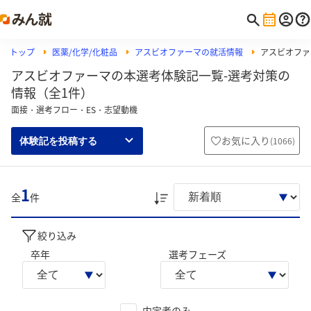
トップ
医薬/化学/化粧品
アスビオファーマの就活情報
アスビオファ
アスビオファーマの本選考体験記一覧-選考対策の
情報（全1件）
面接・選考フロー・ES・志望動機
お気に入り
(
1066
)
体験記を投稿する
1
全
件
絞り込み
卒年
選考フェーズ
内定者のみ