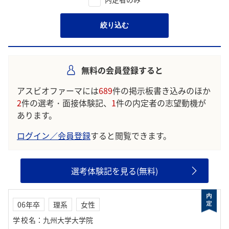
絞り込む
無料の会員登録すると
アスビオファーマには
689
件の掲示板書き込みのほか
2
件の選考・面接体験記、
1
件の内定者の志望動機が
あります。
ログイン／会員登録
すると閲覧できます。
選考体験記を見る(無料)
06年卒
理系
女性
学校名
：
九州大学大学院