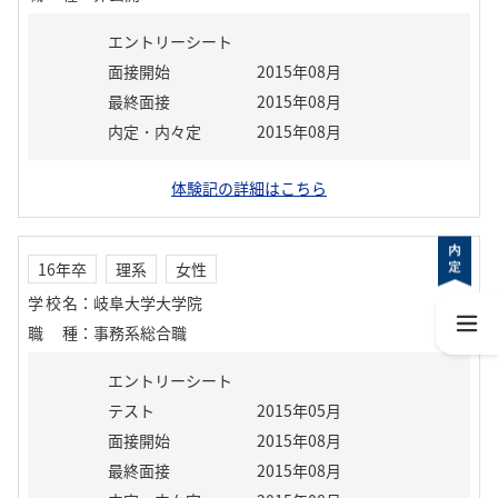
エントリーシート
面接開始
2015年08月
最終面接
2015年08月
内定・内々定
2015年08月
体験記の詳細はこちら
16年卒
理系
女性
学校名
：
岐阜大学大学院
職種
：
事務系総合職
エントリーシート
テスト
2015年05月
面接開始
2015年08月
最終面接
2015年08月