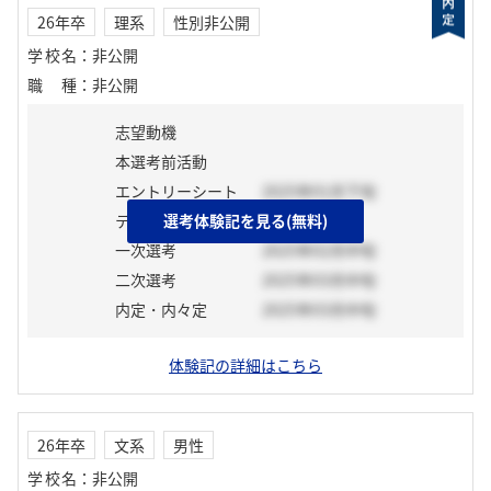
26年卒
理系
性別非公開
学校名
：
非公開
職種
：
非公開
志望動機
本選考前活動
エントリーシート
2025年01月下旬
テスト
選考体験記を見る(無料)
一次選考
2025年02月中旬
二次選考
2025年03月中旬
内定・内々定
2025年03月中旬
体験記の詳細はこちら
26年卒
文系
男性
学校名
：
非公開