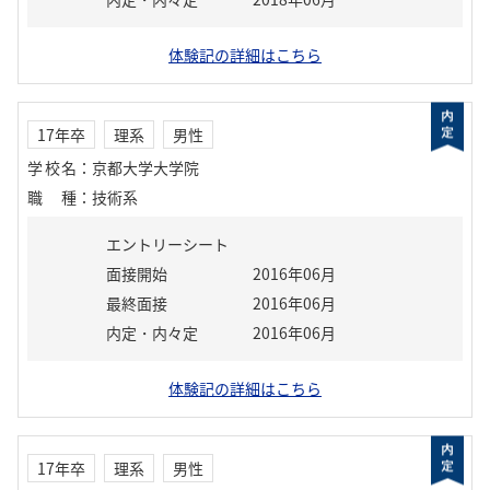
体験記の詳細はこちら
17年卒
理系
男性
学校名
：
京都大学大学院
職種
：
技術系
エントリーシート
面接開始
2016年06月
最終面接
2016年06月
内定・内々定
2016年06月
体験記の詳細はこちら
17年卒
理系
男性