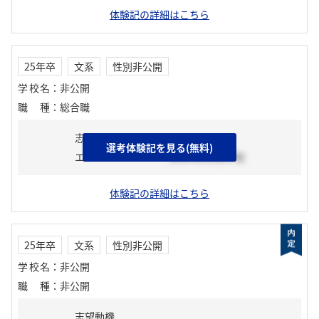
体験記の詳細はこちら
25年卒
文系
性別非公開
学校名
：
非公開
職種
：
総合職
志望動機
選考体験記を見る(無料)
エントリーシート
2024年03月中旬
体験記の詳細はこちら
25年卒
文系
性別非公開
学校名
：
非公開
職種
：
非公開
志望動機