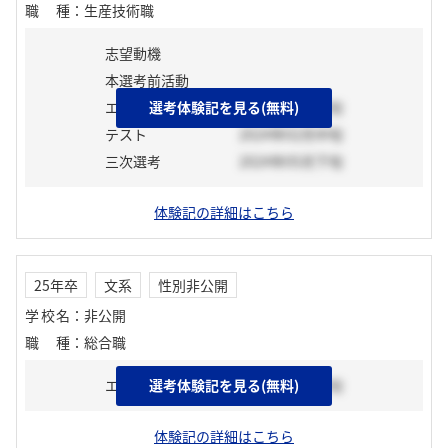
職種
：
生産技術職
志望動機
本選考前活動
エントリーシート
選考体験記を見る(無料)
2024年03月中旬
テスト
2024年02月中旬
三次選考
2024年05月下旬
体験記の詳細はこちら
25年卒
文系
性別非公開
学校名
：
非公開
職種
：
総合職
エントリーシート
選考体験記を見る(無料)
2024年03月中旬
体験記の詳細はこちら