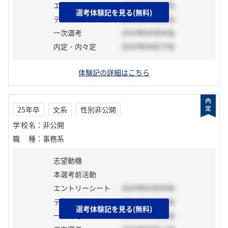
エントリーシート
2024年03月上旬
選考体験記を見る(無料)
テスト
2024年03月上旬
一次選考
2024年04月中旬
内定・内々定
2024年04月下旬
体験記の詳細はこちら
25年卒
文系
性別非公開
学校名
：
非公開
職種
：
事務系
志望動機
本選考前活動
エントリーシート
2024年03月中旬
テスト
2024年04月中旬
選考体験記を見る(無料)
一次選考
2024年04月上旬