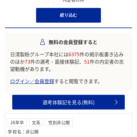
絞り込む
無料の会員登録すると
日清製粉グループ本社には
6375
件の掲示板書き込み
のほか
73
件の選考・面接体験記、
51
件の内定者の志
望動機があります。
ログイン／会員登録
すると閲覧できます。
選考体験記を見る(無料)
26年卒
文系
性別非公開
学校名
：
非公開