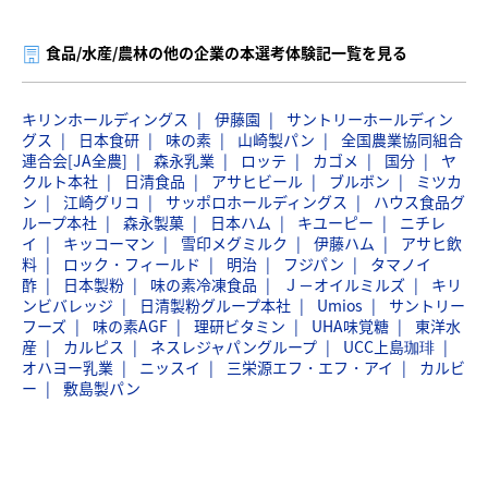
食品/水産/農林の他の企業の本選考体験記一覧を見る
キリンホールディングス
伊藤園
サントリーホールディン
グス
日本食研
味の素
山崎製パン
全国農業協同組合
連合会[JA全農]
森永乳業
ロッテ
カゴメ
国分
ヤ
クルト本社
日清食品
アサヒビール
ブルボン
ミツカ
ン
江崎グリコ
サッポロホールディングス
ハウス食品グ
ループ本社
森永製菓
日本ハム
キユーピー
ニチレ
イ
キッコーマン
雪印メグミルク
伊藤ハム
アサヒ飲
料
ロック・フィールド
明治
フジパン
タマノイ
酢
日本製粉
味の素冷凍食品
Ｊ－オイルミルズ
キリ
ンビバレッジ
日清製粉グループ本社
Umios
サントリー
フーズ
味の素AGF
理研ビタミン
UHA味覚糖
東洋水
産
カルピス
ネスレジャパングループ
UCC上島珈琲
オハヨー乳業
ニッスイ
三栄源エフ・エフ・アイ
カルビ
ー
敷島製パン