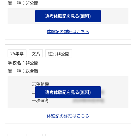
職種
：
非公開
選考体験記を見る(無料)
志望動機
体験記の詳細はこちら
25年卒
文系
性別非公開
学校名
：
非公開
職種
：
総合職
志望動機
エントリーシート
選考体験記を見る(無料)
2024年03月上旬
一次選考
2024年04月中旬
体験記の詳細はこちら