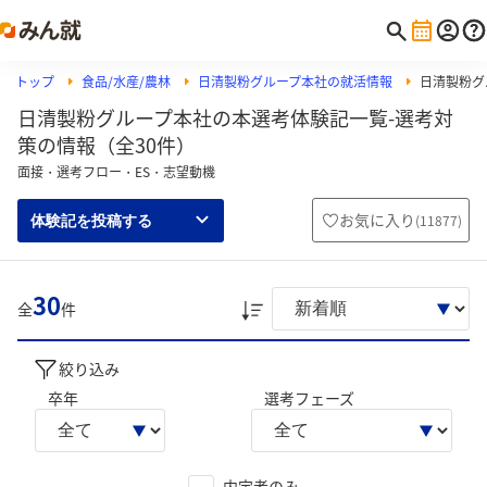
トップ
食品/水産/農林
日清製粉グループ本社の就活情報
日清製粉グ
日清製粉グループ本社の本選考体験記一覧-選考対
策の情報（全30件）
面接・選考フロー・ES・志望動機
お気に入り
(
11877
)
体験記を投稿する
30
全
件
絞り込み
卒年
選考フェーズ
内定者のみ