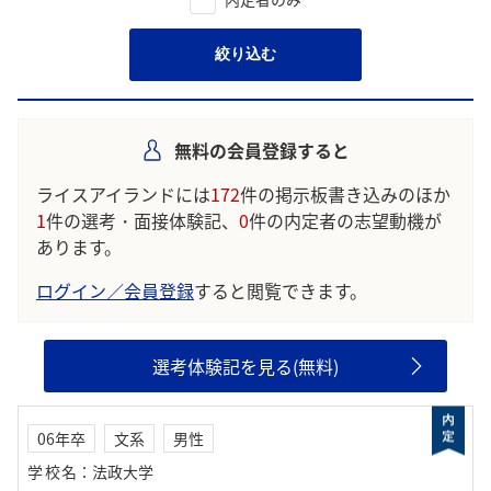
絞り込む
無料の会員登録すると
ライスアイランドには
172
件の掲示板書き込みのほか
1
件の選考・面接体験記、
0
件の内定者の志望動機が
あります。
ログイン／会員登録
すると閲覧できます。
選考体験記を見る(無料)
06年卒
文系
男性
学校名
：
法政大学