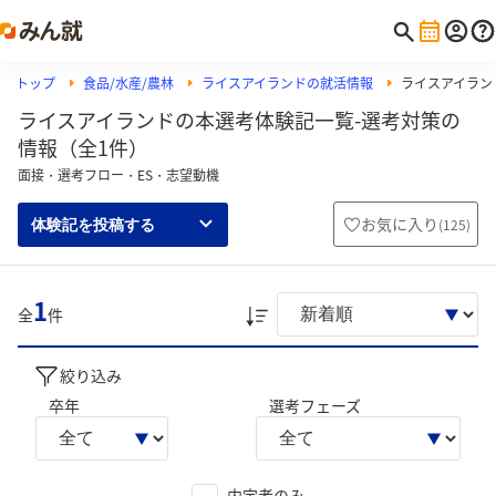
トップ
食品/水産/農林
ライスアイランドの就活情報
ライスアイラン
ライスアイランドの本選考体験記一覧-選考対策の
情報（全1件）
面接・選考フロー・ES・志望動機
お気に入り
(
125
)
体験記を投稿する
1
全
件
絞り込み
卒年
選考フェーズ
内定者のみ