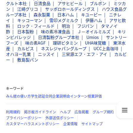
クルト本社
日清食品
アサヒビール
ブルボン
ミツカ
ン
江崎グリコ
サッポロホールディングス
ハウス食品グ
ループ本社
森永製菓
日本ハム
キユーピー
ニチレ
イ
キッコーマン
雪印メグミルク
伊藤ハム
アサヒ飲
料
ロック・フィールド
明治
フジパン
タマノイ
酢
日本製粉
味の素冷凍食品
Ｊ－オイルミルズ
キリ
ンビバレッジ
日清製粉グループ本社
Umios
サントリー
フーズ
味の素AGF
理研ビタミン
UHA味覚糖
東洋水
産
カルピス
ネスレジャパングループ
UCC上島珈琲
オハヨー乳業
ニッスイ
三栄源エフ・エフ・アイ
カルビ
ー
敷島製パン
キーワード
みん就の使い方
学生認証
合同企業説明会
インターン
授業評価
利用規約
掲示板ガイドライン
ヘルプ
広告掲載
グループ規約
プライバシーポリシー
外部送信ポリシー
カスタマーハラスメントポリシー
企業情報
サイトマップ