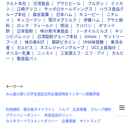
クルト本社
日清食品
アサヒビール
ブルボン
ミツカ
ン
江崎グリコ
サッポロホールディングス
ハウス食品グ
ループ本社
森永製菓
日本ハム
キユーピー
ニチレ
イ
キッコーマン
雪印メグミルク
伊藤ハム
アサヒ飲
料
ロック・フィールド
明治
フジパン
タマノイ
酢
日本製粉
味の素冷凍食品
Ｊ－オイルミルズ
キリ
ンビバレッジ
日清製粉グループ本社
Umios
サントリー
フーズ
味の素AGF
理研ビタミン
UHA味覚糖
東洋水
産
カルピス
ネスレジャパングループ
UCC上島珈琲
オハヨー乳業
ニッスイ
三栄源エフ・エフ・アイ
カルビ
ー
敷島製パン
キーワード
みん就の使い方
学生認証
合同企業説明会
インターン
授業評価
利用規約
掲示板ガイドライン
ヘルプ
広告掲載
グループ規約
プライバシーポリシー
外部送信ポリシー
カスタマーハラスメントポリシー
企業情報
サイトマップ