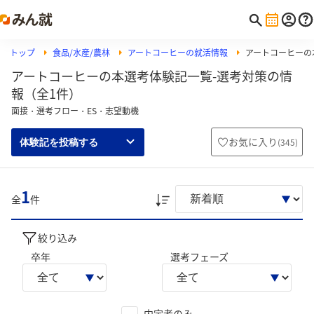
トップ
食品/水産/農林
アートコーヒーの就活情報
アートコーヒーの
アートコーヒーの本選考体験記一覧-選考対策の情
報（全1件）
面接・選考フロー・ES・志望動機
お気に入り
(
345
)
体験記を投稿する
1
全
件
絞り込み
卒年
選考フェーズ
内定者のみ