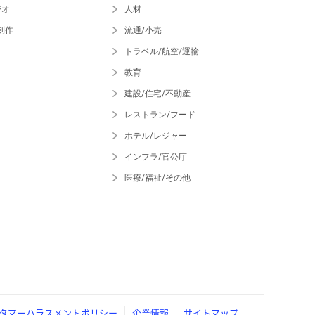
ジオ
人材
制作
流通/小売
トラベル/航空/運輸
教育
建設/住宅/不動産
レストラン/フード
ホテル/レジャー
インフラ/官公庁
医療/福祉/その他
タマーハラスメントポリシー
企業情報
サイトマップ