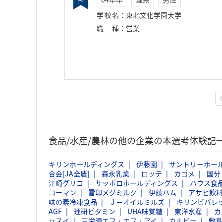
学校名
：
東北文化学園大学
職種
：
営業
食品/水産/農林の他の企業の本選考体験記
キリンホールディングス
伊藤園
サントリーホー
合会[JA全農]
森永乳業
ロッテ
カゴメ
国分
江崎グリコ
サッポロホールディングス
ハウス食
コーマン
雪印メグミルク
伊藤ハム
アサヒ飲
味の素冷凍食品
Ｊ－オイルミルズ
キリンビバレ
AGF
理研ビタミン
UHA味覚糖
東洋水産
カ
ッスイ
三栄源エフ・エフ・アイ
カルビー
敷