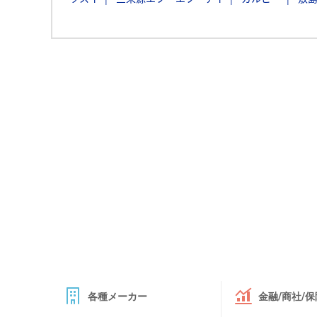
各種メーカー
金融/商社/保