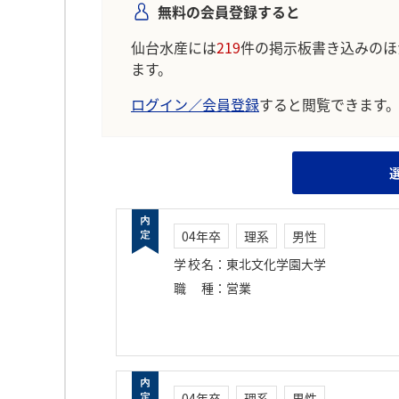
無料の会員登録すると
仙台水産には
219
件の掲示板書き込みのほ
ます。
ログイン／会員登録
すると閲覧できます
04年卒
理系
男性
学校名
：
東北文化学園大学
職種
：
営業
04年卒
理系
男性