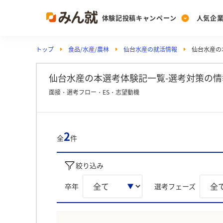
体験記投稿キャンペーン
人気企
トップ
食品/水産/農林
仙台水産の就活情報
仙台水産の
Post
Ranking
PickUp
投稿する
ランキングを見る
注目の企業特集
仙台水産の本選考体験記一覧-選考対策の情
面接・選考フロー・ES・志望動機
Vote
投票する
2
全
件
動画で知ろう！業界・
絞り込み
卒年
選考フェーズ