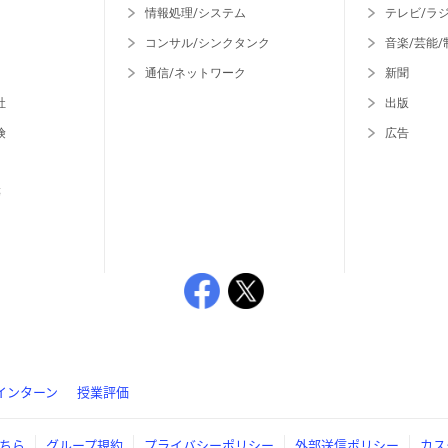
情報処理/システム
テレビ/ラ
コンサル/シンクタンク
音楽/芸能/
通信/ネットワーク
新聞
社
出版
険
広告
等
インターン
授業評価
ちら
グループ規約
プライバシーポリシー
外部送信ポリシー
カス