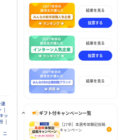
結果を見る
投票する
結果を見る
投票する
結果を見る
合連
ン
ギフト付キャンペーン一覧
キッ
粉
［27卒］本選考体験記投稿
素
キャンペーン
ニ