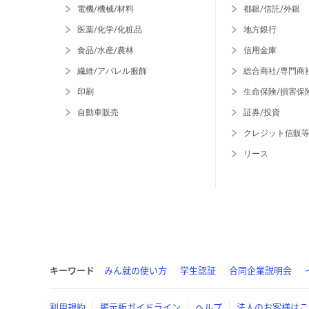
電機/機械/材料
都銀/信託/外銀
医薬/化学/化粧品
地方銀行
食品/水産/農林
信用金庫
繊維/アパレル服飾
総合商社/専門商
印刷
生命保険/損害保
自動車販売
証券/投資
クレジット信販
リース
キーワード
みん就の使い方
学生認証
合同企業説明会
利用規約
掲示板ガイドライン
ヘルプ
法人のお客様はこ