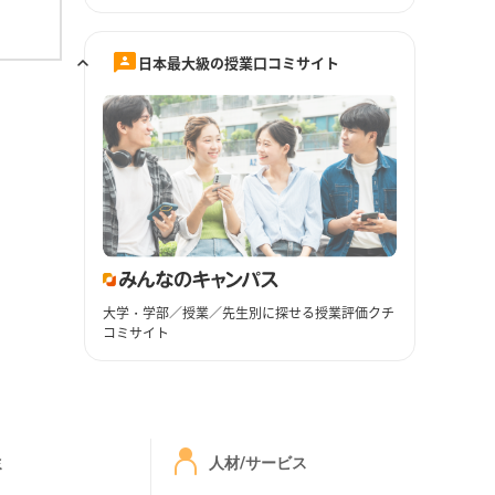
日本最大級の授業口コミサイト
大学・学部／授業／先生別に探せる授業評価クチ
コミサイト
ミ
人材/サービス