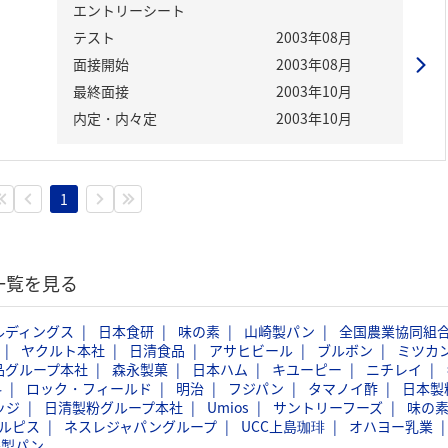
エントリーシート
テスト
2003年08月
面接開始
2003年08月
最終面接
2003年10月
内定・内々定
2003年10月
1
一覧を見る
ルディングス
日本食研
味の素
山崎製パン
全国農業協同組
ヤクルト本社
日清食品
アサヒビール
ブルボン
ミツカ
品グループ本社
森永製菓
日本ハム
キユーピー
ニチレイ
料
ロック・フィールド
明治
フジパン
タマノイ酢
日本製
ッジ
日清製粉グループ本社
Umios
サントリーフーズ
味の
ルピス
ネスレジャパングループ
UCC上島珈琲
オハヨー乳業
島製パン