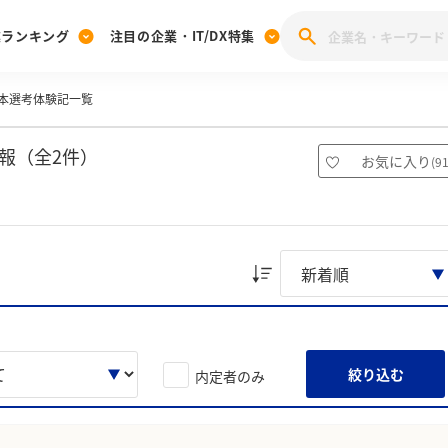
業ランキング
注目の企業・IT/DX特集
本選考体験記一覧
注目の企業特集
みんなのIT業界新卒就職人気企業ランキング
みんな
[27卒] 本選考体験記投稿キャンペーン
28卒 注目企業特集
27卒 注目企業特集
みんなのDX企業就職ブランド調査
報（全2件）
お気に入り
(
9
注目のIT・DX企業特集
28卒 IT・DX企業特集
27卒 IT・DX企業特集
28卒
みんなのIT業界新卒就職人気企業ランキング
みんな
企業研究
絞り込む
内定者のみ