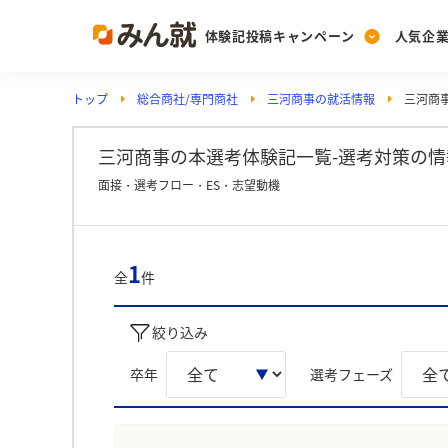
体験記投稿キャンペーン
人気企
トップ
総合商社/専門商社
三河商事の就活情報
三河商
Post
Ranking
PickUp
投稿する
ランキングを見る
注目の企業特集
三河商事の本選考体験記一覧-選考対策の情
面接・選考フロー・ES・志望動機
Vote
投票する
1
全
件
動画で知ろう！業界・
絞り込み
卒年
選考フェーズ