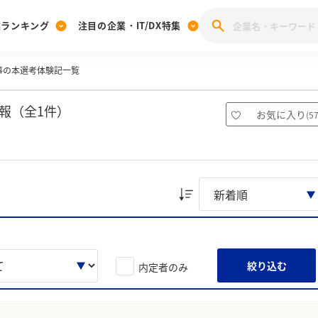
業ランキング
注目の企業・IT/DX特集
事の本選考体験記一覧
注目の企業特集
みんなのIT業界新卒就職人気企業ランキング
みんな
[27卒] 本選考体験記投稿キャンペーン
28卒 注目企業特集
27卒 注目企業特集
みんなのDX企業就職ブランド調査
報（全1件）
お気に入り
(
5
注目のIT・DX企業特集
28卒 IT・DX企業特集
27卒 IT・DX企業特集
28卒
みんなのIT業界新卒就職人気企業ランキング
みんな
企業研究
絞り込む
内定者のみ