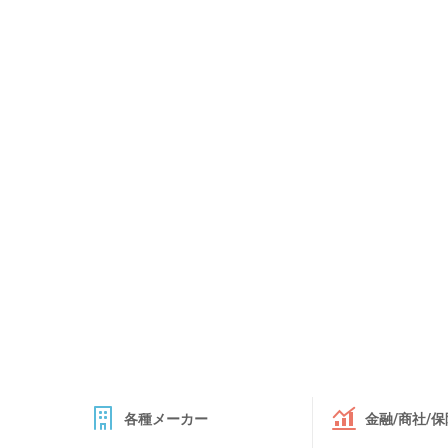
各種メーカー
金融/商社/保