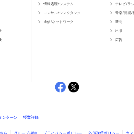
情報処理/システム
テレビ/ラ
コンサル/シンクタンク
音楽/芸能/
通信/ネットワーク
新聞
社
出版
険
広告
等
インターン
授業評価
ちら
グループ規約
プライバシーポリシー
外部送信ポリシー
カス