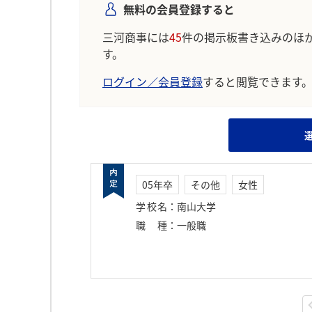
無料の会員登録すると
三河商事には
45
件の掲示板書き込みのほ
す。
ログイン／会員登録
すると閲覧できます
05年卒
その他
女性
学校名
：
南山大学
職種
：
一般職