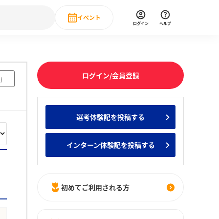
イベント
ログイン
ヘルプ
Event
の新卒就職人気企業ランキング
みんなのインターン人気企業ランキン
直近のイベント一覧
ログイン/会員登録
7
)
もっと見る
 IT・DX現場社員インタビュー
選考体験記を投稿する
の新卒就職人気企業ランキング
みんなのインターン人気企業ランキン
インターン体験記を投稿する
初めてご利用される方