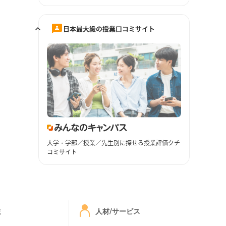
日本最大級の授業口コミサイト
大学・学部／授業／先生別に探せる授業評価クチ
コミサイト
ミ
人材/サービス