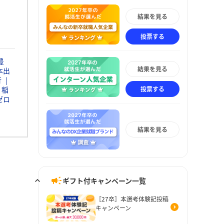
結果を見る
投票する
豊
結果を見る
本出
行
投票する
稲
ゼロ
結果を見る
ギフト付キャンペーン一覧
［27卒］本選考体験記投稿
キャンペーン