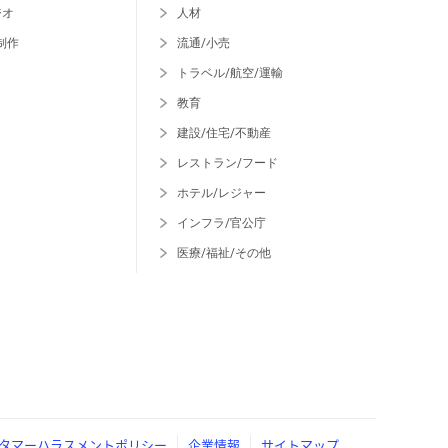
ジオ
人材
制作
流通/小売
トラベル/航空/運輸
教育
建設/住宅/不動産
レストラン/フード
ホテル/レジャー
インフラ/官公庁
医療/福祉/その他
タマーハラスメントポリシー
企業情報
サイトマップ