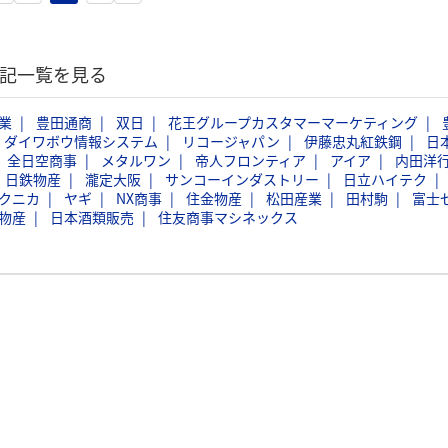
験記一覧を見る
業
豊田通商
双日
花王グループカスタマーマーケティング
ダイワボウ情報システム
リコージャパン
伊藤忠丸紅鉄鋼
日
全日空商事
メタルワン
帝人フロンティア
アイア
内田洋
日鉄物産
瀧定大阪
サンコーインダストリー
日立ハイテク
クニカ
ヤギ
NX商事
住金物産
松田産業
田村駒
富士
物産
日本酒類販売
住友商事マシネックス