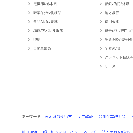
電機/機械/材料
都銀/信託/外銀
医薬/化学/化粧品
地方銀行
食品/水産/農林
信用金庫
繊維/アパレル服飾
総合商社/専門商
印刷
生命保険/損害保
自動車販売
証券/投資
クレジット信販
リース
キーワード
みん就の使い方
学生認証
合同企業説明会
利用規約
掲示板ガイドライン
ヘルプ
法人のお客様はこ