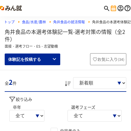
トップ
食品/水産/農林
角井食品の就活情報
角井食品の本選考体験記
角井食品の本選考体験記一覧-選考対策の情報（全2
件）
面接・選考フロー・ES・志望動機
お気に入り
(
34
)
体験記を投稿する
2
全
件
絞り込み
卒年
選考フェーズ
内定者のみ