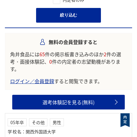
絞り込む
無料の会員登録すると
角井食品には
65
件の掲示板書き込みのほか
2
件の選
考・面接体験記、
0
件の内定者の志望動機がありま
す。
ログイン／会員登録
すると閲覧できます。
選考体験記を見る(無料)
05年卒
その他
男性
学校名
：
関西外国語大学