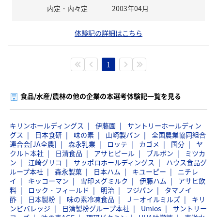
内定・内々定
2003年04月
体験記の詳細はこちら
1
食品/水産/農林の他の企業の本選考体験記一覧を見る
キリンホールディングス
伊藤園
サントリーホールディン
グス
日本食研
味の素
山崎製パン
全国農業協同組合
連合会[JA全農]
森永乳業
ロッテ
カゴメ
国分
ヤ
クルト本社
日清食品
アサヒビール
ブルボン
ミツカ
ン
江崎グリコ
サッポロホールディングス
ハウス食品グ
ループ本社
森永製菓
日本ハム
キユーピー
ニチレ
イ
キッコーマン
雪印メグミルク
伊藤ハム
アサヒ飲
料
ロック・フィールド
明治
フジパン
タマノイ
酢
日本製粉
味の素冷凍食品
Ｊ－オイルミルズ
キリ
ンビバレッジ
日清製粉グループ本社
Umios
サントリー