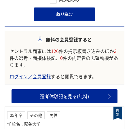
絞り込む
無料の会員登録すると
セントラル商事には
126
件の掲示板書き込みのほか
3
件の選考・面接体験記、
0
件の内定者の志望動機があ
ります。
ログイン／会員登録
すると閲覧できます。
選考体験記を見る(無料)
05年卒
その他
男性
学校名
：
龍谷大学