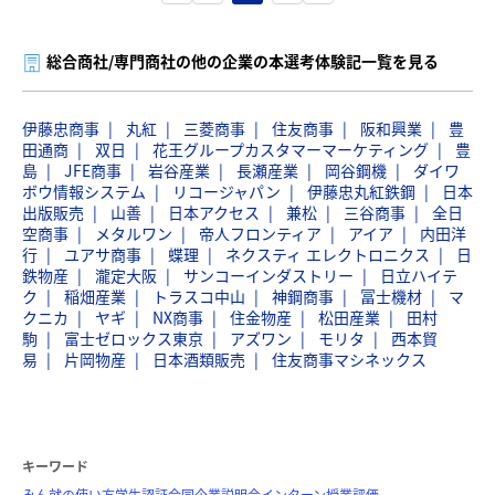
総合商社/専門商社の他の企業の本選考体験記一覧を見る
伊藤忠商事
丸紅
三菱商事
住友商事
阪和興業
豊
田通商
双日
花王グループカスタマーマーケティング
豊
島
JFE商事
岩谷産業
長瀬産業
岡谷鋼機
ダイワ
ボウ情報システム
リコージャパン
伊藤忠丸紅鉄鋼
日本
出版販売
山善
日本アクセス
兼松
三谷商事
全日
空商事
メタルワン
帝人フロンティア
アイア
内田洋
行
ユアサ商事
蝶理
ネクスティ エレクトロニクス
日
鉄物産
瀧定大阪
サンコーインダストリー
日立ハイテ
ク
稲畑産業
トラスコ中山
神鋼商事
冨士機材
マ
クニカ
ヤギ
NX商事
住金物産
松田産業
田村
駒
富士ゼロックス東京
アズワン
モリタ
西本貿
易
片岡物産
日本酒類販売
住友商事マシネックス
キーワード