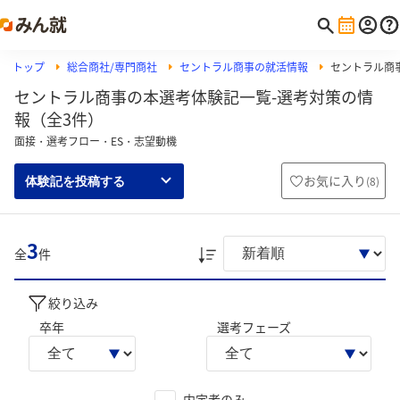
トップ
総合商社/専門商社
セントラル商事の就活情報
セントラル商
セントラル商事の本選考体験記一覧-選考対策の情
報（全3件）
面接・選考フロー・ES・志望動機
お気に入り
(
8
)
体験記を投稿する
3
全
件
絞り込み
卒年
選考フェーズ
内定者のみ