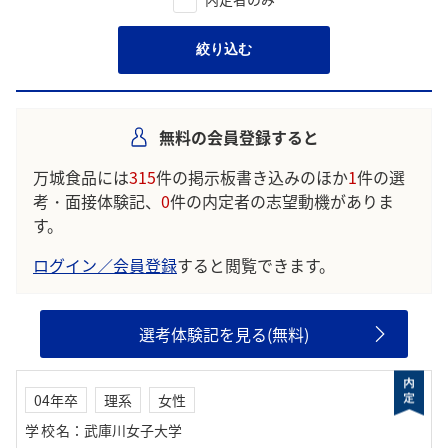
絞り込む
無料の会員登録すると
万城食品には
315
件の掲示板書き込みのほか
1
件の選
考・面接体験記、
0
件の内定者の志望動機がありま
す。
ログイン／会員登録
すると閲覧できます。
選考体験記を見る(無料)
04年卒
理系
女性
学校名
：
武庫川女子大学