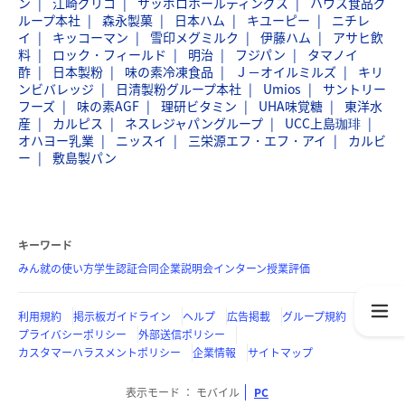
ン
江崎グリコ
サッポロホールディングス
ハウス食品グ
ループ本社
森永製菓
日本ハム
キユーピー
ニチレ
イ
キッコーマン
雪印メグミルク
伊藤ハム
アサヒ飲
料
ロック・フィールド
明治
フジパン
タマノイ
酢
日本製粉
味の素冷凍食品
Ｊ－オイルミルズ
キリ
ンビバレッジ
日清製粉グループ本社
Umios
サントリー
フーズ
味の素AGF
理研ビタミン
UHA味覚糖
東洋水
産
カルピス
ネスレジャパングループ
UCC上島珈琲
オハヨー乳業
ニッスイ
三栄源エフ・エフ・アイ
カルビ
ー
敷島製パン
キーワード
みん就の使い方
学生認証
合同企業説明会
インターン
授業評価
利用規約
掲示板ガイドライン
ヘルプ
広告掲載
グループ規約
プライバシーポリシー
外部送信ポリシー
カスタマーハラスメントポリシー
企業情報
サイトマップ
表示モード
モバイル
PC