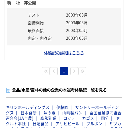
職種
：
非公開
テスト
2003年03月
面接開始
2003年03月
最終面接
2003年05月
内定・内々定
2003年05月
体験記の詳細はこちら
1
食品/水産/農林の他の企業の本選考体験記一覧を見る
キリンホールディングス
伊藤園
サントリーホールディン
グス
日本食研
味の素
山崎製パン
全国農業協同組合
連合会[JA全農]
森永乳業
ロッテ
カゴメ
国分
ヤ
クルト本社
日清食品
アサヒビール
ブルボン
ミツカ