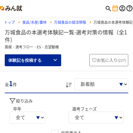
トップ
食品/水産/農林
万城食品の就活情報
万城食品の本選考体験記
万城食品の本選考体験記一覧-選考対策の情報（全1
件）
面接・選考フロー・ES・志望動機
お気に入り
(
227
)
体験記を投稿する
1
全
件
絞り込み
卒年
選考フェーズ
内定者のみ