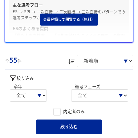
主な選考フロー
ES → SPI → 一次面接 → 二次面接 → 三次面接のパターンでの
選考ステップが多いです。
会員登録して閲覧する（無料）
ESのよくある質問
「最も大きな挑戦」、「長期間続けたこととその理由」の質問
が多いです。
Webテスト・適性検査の有無
55
テストがあった / SPI
全
件
面接の特徴
面接は穏やかな雰囲気で、「志望動機」や「学生時代に力を入
絞り込み
れたこと」についてよく聞かれます。
卒年
選考フェーズ
学生の声を就職活動の参考にしましょう。
※AIを使用し、過去3年間のユーザー投稿を要約しています。実際
のユーザの投稿は下記の一覧からご確認ください。
内定者のみ
絞り込む