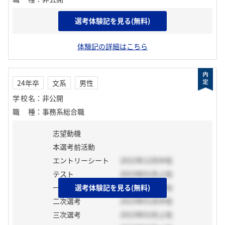
選考体験記を見る(無料)
志望動機
体験記の詳細はこちら
24年卒
文系
男性
学校名
：
非公開
職種
：
事務系総合職
志望動機
本選考前活動
エントリーシート
2022年12月中旬
テスト
2023年01月上旬
一次選考
選考体験記を見る(無料)
2022年12月下旬
二次選考
2023年01月中旬
三次選考
2023年02月上旬