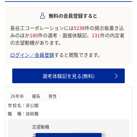
無料の会員登録すると
長谷工コーポレーションには
5238
件の掲示板書き込
みのほか
180
件の選考・面接体験記、
131
件の内定者
の志望動機があります。
ログイン／会員登録
すると閲覧できます。
選考体験記を見る(無料)
26年卒
理系
男性
学校名
：
非公開
職種
：
技術職
志望動機
エントリーシート
2025年02月中旬