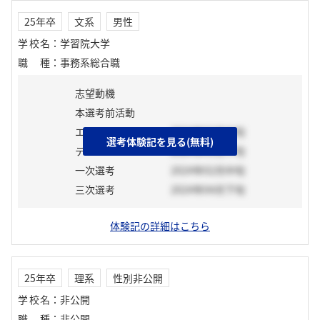
25年卒
文系
男性
学校名
：
学習院大学
職種
：
事務系総合職
志望動機
本選考前活動
エントリーシート
2024年02月中旬
選考体験記を見る(無料)
テスト
2024年03月下旬
一次選考
2024年02月中旬
三次選考
2024年04月下旬
体験記の詳細はこちら
25年卒
理系
性別非公開
学校名
：
非公開
職種
：
非公開