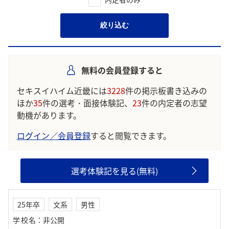
絞り込む
無料の会員登録すると
セキスイハイム近畿には
3228
件の掲示板書き込みの
ほか
35
件の選考・面接体験記、
23
件の内定者の志望
動機があります。
ログイン／会員登録
すると閲覧できます。
選考体験記を見る(無料)
25年卒
文系
男性
学校名
：
非公開