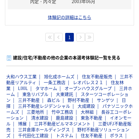
内定・内々定
2003年06月
体験記の詳細はこちら
1
建設/住宅/不動産の他の企業の本選考体験記一覧を見る
大和ハウス工業
旭化成ホームズ
住友不動産販売
三井不
動産リアルティ
一条工務店
レオパレス２１
住友林
業
LIXIL
タマホーム
オープンハウスグループ
三井ホ
ーム
東急リバブル
大東建託
スターツコーポレーショ
ン
三井不動産
森ビル
野村不動産
サンゲツ
日
揮
三井不動産レジデンシャル
大成建設
パナソニックホ
ームズ
三菱地所
竹中工務店
大林組
長谷工コーポレ
ーション
清水建設
鹿島建設
東急不動産
イオンモー
ル
博展
三井不動産ビルマネジメント
三菱UFJ不動産販
売
三井倉庫ホールディングス
野村不動産ソリューション
ズ
千代田化工建設
トステム
住友不動産
ポラス