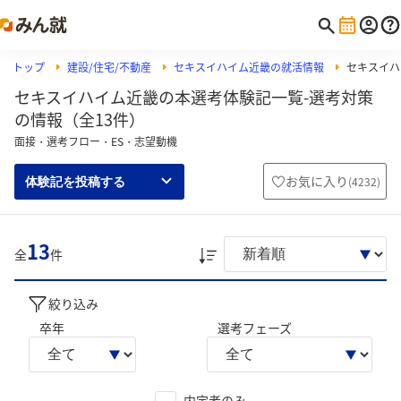
トップ
建設/住宅/不動産
セキスイハイム近畿の就活情報
セキスイハ
セキスイハイム近畿の本選考体験記一覧-選考対策
の情報（全13件）
面接・選考フロー・ES・志望動機
お気に入り
(
4232
)
体験記を投稿する
13
全
件
絞り込み
卒年
選考フェーズ
内定者のみ