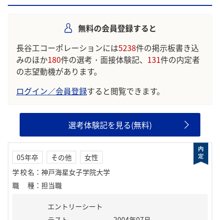
無料の会員登録すると
長谷工コーポレーションには
5238
件の掲示板書き込
みのほか
180
件の選考・面接体験記、
131
件の内定者
の志望動機があります。
ログイン／会員登録
すると閲覧できます。
選考体験記を見る(無料)
05年卒
その他
女性
学校名
：
神戸海星女子学院大学
職種
：
担当職
エントリーシート
テスト
2004年07月