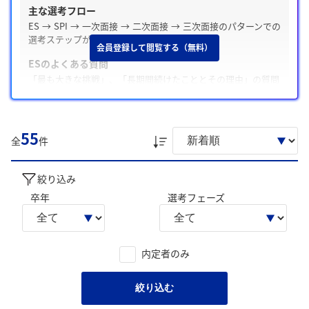
主な選考フロー
ES → SPI → 一次面接 → 二次面接 → 三次面接のパターンでの
選考ステップが多いです。
会員登録して閲覧する（無料）
ESのよくある質問
「最も大きな挑戦」、「長期間続けたこととその理由」の質問
が多いです。
Webテスト・適性検査の有無
テストがあった / SPI
55
全
件
面接の特徴
面接は穏やかな雰囲気で、「志望動機」や「学生時代に力を入
絞り込み
れたこと」についてよく聞かれます。
卒年
選考フェーズ
学生の声を就職活動の参考にしましょう。
※AIを使用し、過去3年間のユーザー投稿を要約しています。実際
のユーザの投稿は下記の一覧からご確認ください。
内定者のみ
絞り込む