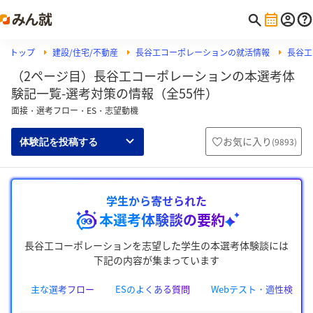
トップ
建設/住宅/不動産
長谷工コーポレーションの就活情報
長谷工
（2ページ目）長谷工コーポレーションの本選考体
験記一覧-選考対策の情報（全55件）
面接・選考フロー・ES・志望動機
お気に入り
(
9893
)
体験記を投稿する
学生から寄せられた
本選考体験談の要約
長谷工コーポレーションを志望した学生の本選考体験談には
下記の内容が集まっています
主な選考フロー
ESのよくある質問
Webテスト・適性検査の