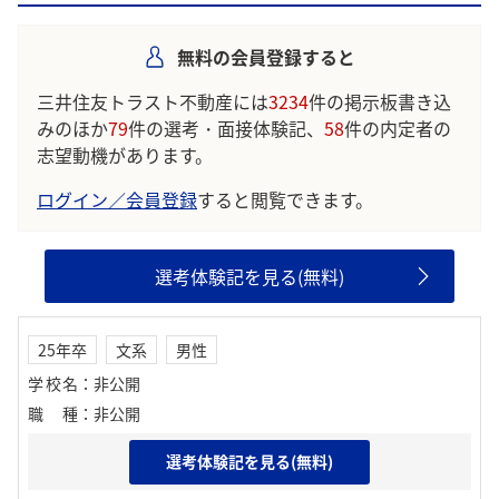
を積極的に行うこと」のような声が寄せられています。
無料の会員登録すると
学生の声を就職活動の参考にしましょう。
※AIを使用し、過去3年間のユーザー投稿を要約しています。実際
三井住友トラスト不動産には
3234
件の掲示板書き込
のユーザの投稿は下記の一覧からご確認ください。
みのほか
79
件の選考・面接体験記、
58
件の内定者の
志望動機があります。
ログイン／会員登録
すると閲覧できます。
選考体験記を見る(無料)
25年卒
文系
男性
学校名
：
非公開
職種
：
非公開
選考体験記を見る(無料)
志望動機