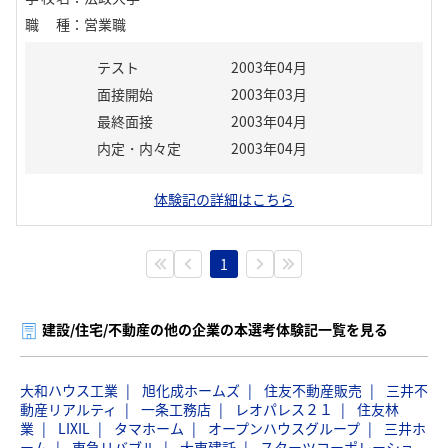
職種
：
営業職
テスト
2003年04月
面接開始
2003年03月
最終面接
2003年04月
内定・内々定
2003年04月
体験記の詳細はこちら
1
建設/住宅/不動産の他の企業の本選考体験記一覧を見る
大和ハウス工業
旭化成ホームズ
住友不動産販売
三井不
動産リアルティ
一条工務店
レオパレス２１
住友林
業
LIXIL
タマホーム
オープンハウスグループ
三井ホ
ーム
東急リバブル
大東建託
スターツコーポレーショ