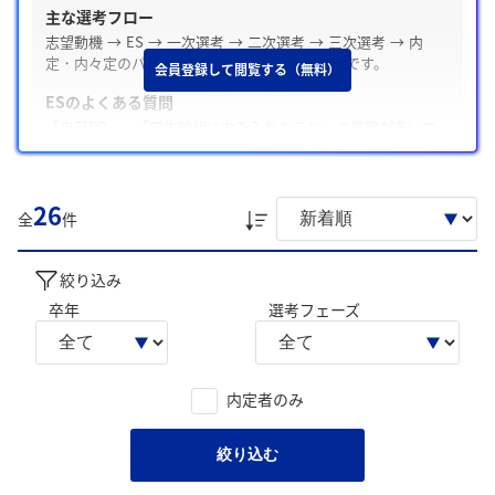
主な選考フロー
志望動機 → ES → 一次選考 → 二次選考 → 三次選考 → 内
定・内々定のパターンでの選考ステップが多いです。
会員登録して閲覧する（無料）
ESのよくある質問
「自己PR」、「学生時代に力を入れたこと」の質問が多いで
す。
Webテスト・適性検査の有無
26
テストが無い、またはテストがない場合が多い
全
件
面接の特徴
面接は穏やかな雰囲気で、「自己PR」や「志望動機」について
絞り込み
よく聞かれます。
卒年
選考フェーズ
内定承諾と辞退
内定承諾した学生は、「信託銀行としての情報量の多さが魅力
だったため」「専任一貫体制が魅力だったため」を主な理由と
内定者のみ
しています。一方内定を辞退した学生は「他社に内々定をいた
だいたため」を主な理由としています。
絞り込む
後輩へのアドバイス
「夏からインターンシップに参加すること」、「OB・OG訪問