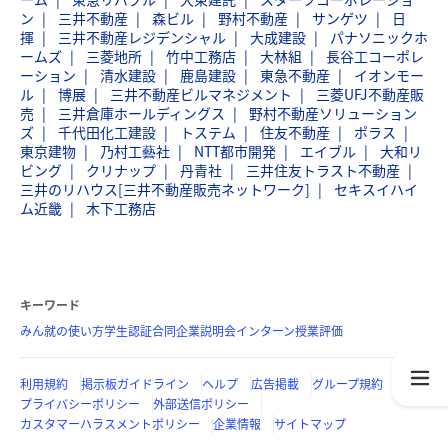
ン
三井不動産
森ビル
野村不動産
サンゲツ
日
揮
三井不動産レジデンシャル
大成建設
パナソニックホ
ームズ
三菱地所
竹中工務店
大林組
長谷工コーポレ
ーション
清水建設
鹿島建設
東急不動産
イオンモー
ル
博展
三井不動産ビルマネジメント
三菱UFJ不動産販
売
三井倉庫ホールディングス
野村不動産ソリューション
ズ
千代田化工建設
トステム
住友不動産
ポラス
東京建物
乃村工藝社
NTT都市開発
エイブル
大和リ
ビング
クリナップ
丹青社
三井住友トラスト不動産
三井のリハウス[三井不動産販売ネットワーク]
セキスイハイ
ム近畿
木下工務店
キーワード
みん就の使い方
学生認証
合同企業説明会
インターン
授業評価
利用規約
掲示板ガイドライン
ヘルプ
広告掲載
グループ規約
プライバシーポリシー
外部送信ポリシー
カスタマーハラスメントポリシー
企業情報
サイトマップ