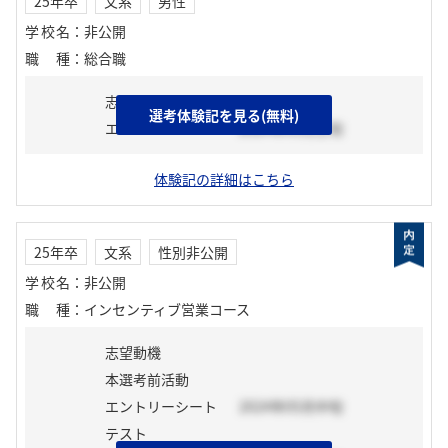
25年卒
文系
男性
学校名
：
非公開
職種
：
総合職
志望動機
選考体験記を見る(無料)
エントリーシート
2024年03月上旬
体験記の詳細はこちら
25年卒
文系
性別非公開
学校名
：
非公開
職種
：
インセンティブ営業コース
志望動機
本選考前活動
エントリーシート
2024年05月中旬
テスト