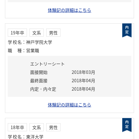
体験記の詳細はこちら
19年卒
文系
男性
学校名
：
神戸学院大学
職種
：
営業職
エントリーシート
面接開始
2018年03月
最終面接
2018年04月
内定・内々定
2018年04月
体験記の詳細はこちら
18年卒
文系
男性
学校名
：
東洋大学