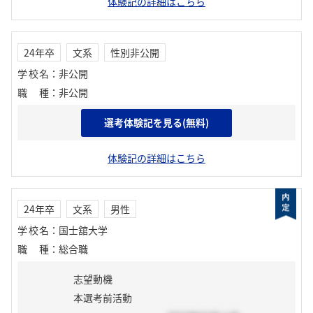
体験記の詳細はこちら
24年卒
文系
性別非公開
学校名
：
非公開
職種
：
非公開
選考体験記を見る(無料)
志望動機
体験記の詳細はこちら
24年卒
文系
男性
学校名
：
国士舘大学
職種
：
総合職
志望動機
本選考前活動