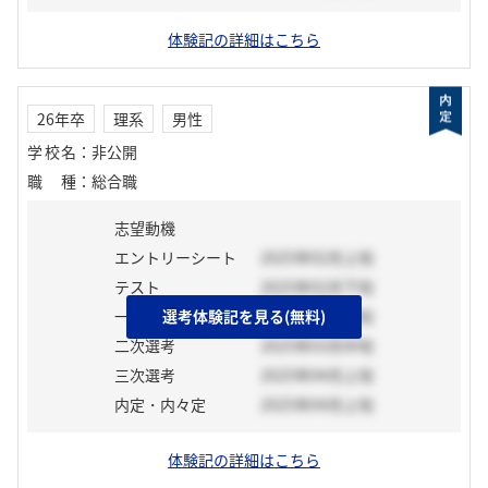
体験記の詳細はこちら
26年卒
理系
男性
学校名
：
非公開
職種
：
総合職
志望動機
エントリーシート
2025年02月上旬
テスト
2025年02月下旬
一次選考
選考体験記を見る(無料)
2025年03月中旬
二次選考
2025年03月中旬
三次選考
2025年04月上旬
内定・内々定
2025年04月上旬
体験記の詳細はこちら