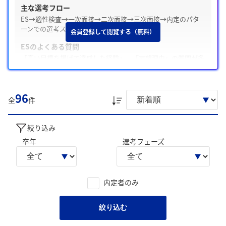
主な選考フロー
ES→適性検査→一次面接→二次面接→三次面接→内定のパタ
ーンでの選考ステップが多いです。
会員登録して閲覧する（無料）
ESのよくある質問
「高い目標を掲げて達成した経験」、「志望理由」の質問が多
いです。
Webテスト・適性検査の有無
96
テストがある場合とない場合がある / SPI
全
件
面接の特徴
面接は穏やかな雰囲気で、「自己PR」や「学生時代に力を入れ
絞り込み
たこと」についてよく聞かれます。
卒年
選考フェーズ
内定承諾と辞退
内定承諾した学生は、「ハウスメーカー大手であること」を主
な理由としています。一方内定を辞退した学生は「より志望度
内定者のみ
の高い他社から内定を得たこと」、「勤務地の希望と合わなか
ったこと」を主な理由としています。
絞り込む
後輩へのアドバイス
「自己分析を早めに行うこと」、「企業説明会や座談会で企業