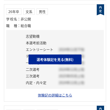
26年卒
文系
男性
学校名
：
非公開
職種
：
総合職
志望動機
本選考前活動
エントリーシート
2024年11月下旬
テスト
2024年11月下旬
選考体験記を見る(無料)
一次選考
2024年12月上旬
二次選考
2024年12月上旬
三次選考
2025年05月上旬
内定・内々定
2024年12月上旬
体験記の詳細はこちら