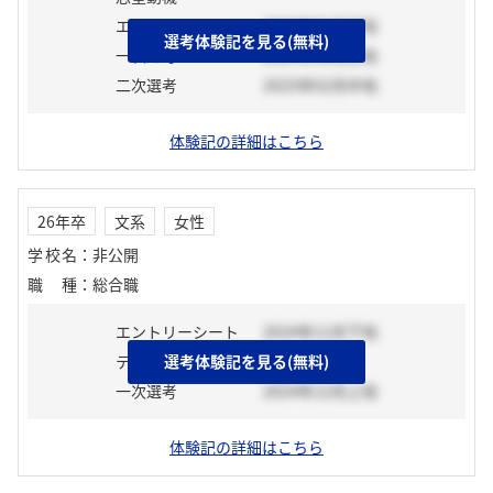
エントリーシート
2025年01月下旬
選考体験記を見る(無料)
一次選考
2025年02月上旬
二次選考
2025年02月中旬
体験記の詳細はこちら
26年卒
文系
女性
学校名
：
非公開
職種
：
総合職
エントリーシート
2024年11月下旬
テスト
選考体験記を見る(無料)
一次選考
2024年12月上旬
体験記の詳細はこちら