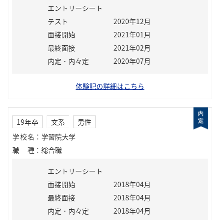
エントリーシート
テスト
2020年12月
面接開始
2021年01月
最終面接
2021年02月
内定・内々定
2020年07月
体験記の詳細はこちら
19年卒
文系
男性
学校名
：
学習院大学
職種
：
総合職
エントリーシート
面接開始
2018年04月
最終面接
2018年04月
内定・内々定
2018年04月