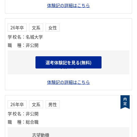
体験記の詳細はこちら
26年卒
文系
女性
学校名
：
名城大学
職種
：
非公開
志望動機
選考体験記を見る(無料)
本選考前活動
体験記の詳細はこちら
26年卒
文系
男性
学校名
：
非公開
職種
：
総合職
志望動機