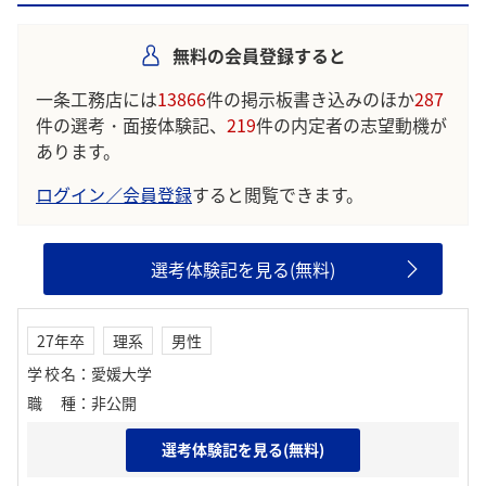
理解を深めること」のような声が寄せられています。
無料の会員登録すると
学生の声を就職活動の参考にしましょう。
※AIを使用し、過去3年間のユーザー投稿を要約しています。実際
一条工務店には
13866
件の掲示板書き込みのほか
287
のユーザの投稿は下記の一覧からご確認ください。
件の選考・面接体験記、
219
件の内定者の志望動機が
あります。
ログイン／会員登録
すると閲覧できます。
選考体験記を見る(無料)
27年卒
理系
男性
学校名
：
愛媛大学
職種
：
非公開
選考体験記を見る(無料)
志望動機