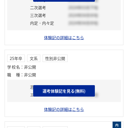
二次選考
2024年03月下旬
三次選考
2024年04月中旬
内定・内々定
2024年04月中旬
体験記の詳細はこちら
25年卒
文系
性別非公開
学校名
：
非公開
職種
：
非公開
志望動機
選考体験記を見る(無料)
エントリーシート
2024年03月上旬
体験記の詳細はこちら