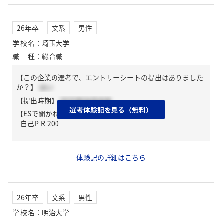
26年卒
文系
男性
学校名
：
埼玉大学
職種
：
総合職
【この企業の選考で、エントリーシートの提出はありました
か？】
はい
【提出時期】
2025年04月中旬
選考体験記を見る（無料）
【ESで聞かれた質問】
自己P R 200
体験記の詳細はこちら
26年卒
文系
男性
学校名
：
明治大学