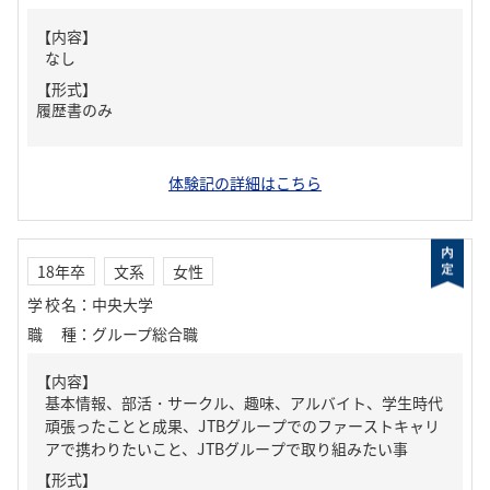
【内容】
なし
【形式】
履歴書のみ
体験記の詳細はこちら
18年卒
文系
女性
学校名
：
中央大学
職種
：
グループ総合職
【内容】
基本情報、部活・サークル、趣味、アルバイト、学生時代
頑張ったことと成果、JTBグループでのファーストキャリ
アで携わりたいこと、JTBグループで取り組みたい事
【形式】