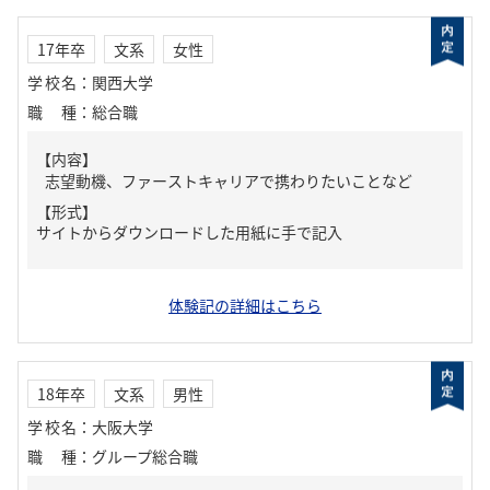
17年卒
文系
女性
学校名
：
関西大学
職種
：
総合職
【内容】
志望動機、ファーストキャリアで携わりたいことなど
【形式】
サイトからダウンロードした用紙に手で記入
体験記の詳細はこちら
18年卒
文系
男性
学校名
：
大阪大学
職種
：
グループ総合職