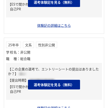
選考体験記を見る（無料）
【ESで聞かれた質問】
自己PR
体験記の詳細はこちら
25年卒
文系
性別非公開
学校名
：
非公開
職種
：
総合職
【この企業の選考で、エントリーシートの提出はありました
か？】
はい
【提出時期】
2024年03月中旬
選考体験記を見る（無料）
【ESで聞かれた質問】
自己PR
体験記の詳細はこちら