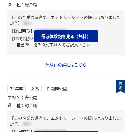
職種
：
総合職
【この企業の選考で、エントリーシートの提出はありました
か？】
はい
【提出時期】
2023年03月下旬
選考体験記を見る（無料）
【ESで聞かれた質問】
「自己PR」を200文字以内でご記入下さい
体験記の詳細はこちら
24年卒
文系
性別非公開
学校名
：
非公開
職種
：
総合職
【この企業の選考で、エントリーシートの提出はありました
か？】
はい
【提出時期】
2023年03月下旬