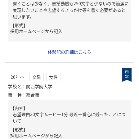
書くことは少なく、志望動機も250文字と少ないので簡潔に
実現したいことや志望するきっかけ等を書く必要があると
思います。
【形式】
採用ホームページから記入
体験記の詳細はこちら
20年卒
文系
女性
学校名
：
関西学院大学
職種
：
総合職
【内容】
志望理由30文字ムービー1分 最近一番心に残ったことにつ
いて
【形式】
採用ホームページから記入