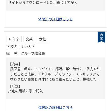
サイトからダウンロードした用紙に手で記入
体験記の詳細はこちら
18年卒
文系
女性
学校名
：
明治大学
職種
：
グループ総合職
【内容】
履歴書、趣味、アルバイト、部活、学生時代に一番力を注
いだことと成果、JTBグループでのファーストキャリアで
携わりたい事業と具体的に取り組みたいこと、挑戦した...
【形式】
指定の用紙に手で記入
体験記の詳細はこちら