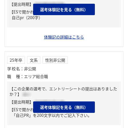
【提出時期】
2024年03月下旬
選考体験記を見る（無料）
【ESで聞かれた質問】
自己pr（200字）
体験記の詳細はこちら
25年卒
文系
性別非公開
学校名
：
非公開
職種
：
エリア総合職
【この企業の選考で、エントリーシートの提出はありました
か？】
はい
【提出時期】
2024年01月上旬
選考体験記を見る（無料）
【ESで聞かれた質問】
「自己PR」を200文字以内でご記入下さい。