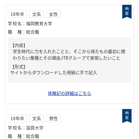
18年卒
文系
女性
学校名
：
福岡教育大学
職種
：
総合職
【内容】
学生時代に力を入れたことと、そこから得たもの最初に携
わりたい業種とその理由JTBグループで実現したいこと
【形式】
サイトからダウンロードした用紙に手で記入
体験記の詳細はこちら
18年卒
文系
男性
学校名
：
滋賀大学
職種
：
総合職