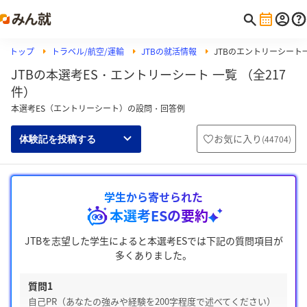
トップ
トラベル/航空/運輸
JTBの就活情報
JTBのエントリーシート
JTBの本選考ES・エントリーシート 一覧 （全217
件）
本選考ES（エントリーシート）の設問・回答例
お気に入り
(
44704
)
体験記を投稿する
学生から寄せられた
本選考ESの要約
JTBを志望した学生によると本選考ESでは下記の質問項目が
多くありました。
質問1
自己PR（あなたの強みや経験を200字程度で述べてください）