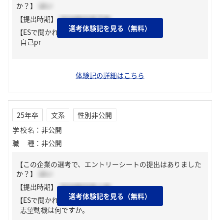
か？】
はい
【提出時期】
2024年03月下旬
選考体験記を見る（無料）
【ESで聞かれた質問】
自己pr
体験記の詳細はこちら
25年卒
文系
性別非公開
学校名
：
非公開
職種
：
非公開
【この企業の選考で、エントリーシートの提出はありました
か？】
はい
【提出時期】
2024年03月上旬
選考体験記を見る（無料）
【ESで聞かれた質問】
志望動機は何ですか。