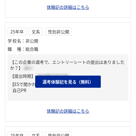
体験記の詳細はこちら
25年卒
文系
性別非公開
学校名
：
非公開
職種
：
総合職
【この企業の選考で、エントリーシートの提出はありました
か？】
はい
【提出時期】
2024年03月下旬
選考体験記を見る（無料）
【ESで聞かれた質問】
自己PR
体験記の詳細はこちら
25年卒
文系
性別非公開