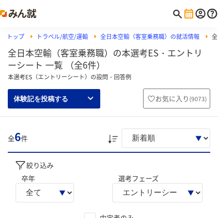
トップ
トラベル/航空/運輸
全日本空輸（客室乗務職）の就活情報
全
全日本空輸（客室乗務職）の本選考ES・エントリ
ーシート 一覧 （全6件）
本選考ES（エントリーシート）の設問・回答例
お気に入り
(
9073
)
体験記を投稿する
6
全
件
絞り込み
卒年
選考フェーズ
内定者のみ