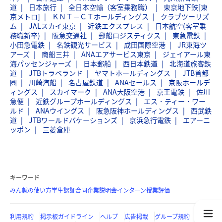
道
日本旅行
全日本空輸（客室乗務職）
東京地下鉄[東
京メトロ]
ＫＮＴ－ＣＴホールディングス
クラブツーリズ
ム
JALスカイ東京
近鉄エクスプレス
日本航空(客室乗
務職新卒)
阪急交通社
郵船ロジスティクス
東急電鉄
小田急電鉄
名鉄観光サービス
成田国際空港
JR東海ツ
アーズ
商船三井
ANAエアサービス東京
ジェイアール東
海パッセンジャーズ
日本郵船
西日本鉄道
北海道旅客鉄
道
JTBトラベランド
ヤマトホールディングス
JTB首都
圏
川崎汽船
名古屋鉄道
ANAセールス
京阪ホールデ
ィングス
スカイマーク
ANA大阪空港
京王電鉄
佐川
急便
近鉄グループホールディングス
エス・ティー・ワー
ルド
ANAウイングス
阪急阪神ホールディングス
西武鉄
道
JTBワールドバケーションズ
京浜急行電鉄
エアーニ
ッポン
三菱倉庫
キーワード
みん就の使い方
学生認証
合同企業説明会
インターン
授業評価
利用規約
掲示板ガイドライン
ヘルプ
広告掲載
グループ規約