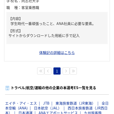
学校名
：
同志社大学
職種
：
客室乗務職
【内容】
学生時代一番頑張ったこと、ANA社員に必要な要素。
【形式】
サイトからダウンロードした用紙に手で記入
体験記の詳細はこちら
1
トラベル/航空/運輸の他の企業の本選考ES一覧を見る
エイチ・アイ・エス
JTB
東海旅客鉄道（JR東海）
全日
本空輸（ANA)
日本航空（JAL）
西日本旅客鉄道（JR西日
本）
日本通運
ANAエアポートサービス
九州旅客鉄