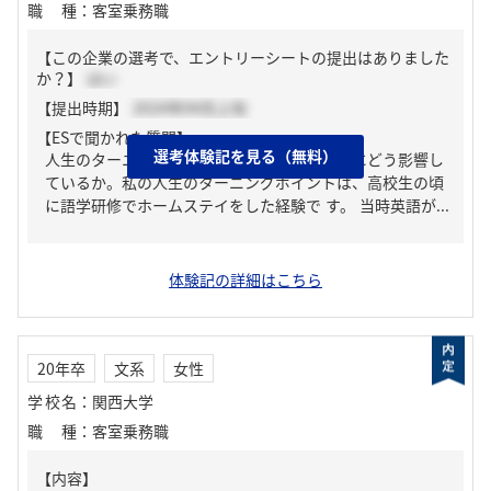
職種
：
客室乗務職
【この企業の選考で、エントリーシートの提出はありました
か？】
はい
【提出時期】
2024年04月上旬
【ESで聞かれた質問】
選考体験記を見る（無料）
人生のターニングポイントとそれが今の自分にどう影響し
ているか。私の人生のターニングポイントは、高校生の頃
に語学研修でホームステイをした経験で す。 当時英語が...
体験記の詳細はこちら
20年卒
文系
女性
学校名
：
関西大学
職種
：
客室乗務職
【内容】