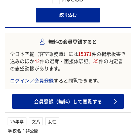
絞り込む
無料の会員登録すると
全日本空輸（客室乗務職）には
15371
件の掲示板書き
込みのほか
42
件の選考・面接体験記、
35
件の内定者
の志望動機があります。
ログイン／会員登録
すると閲覧できます。
会員登録（無料）して閲覧する
25年卒
文系
女性
学校名
：
非公開