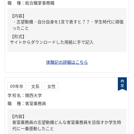
職種
：
総合職掌事務職
【内容】
・志望動機・自分自身を1言で表すと？？・学生時代に頑張
ったこと
【形式】
サイトからダウンロードした用紙に手で記入
体験記の詳細はこちら
09年卒
文系
女性
学校名
：
関西大学
職種
：
客室乗務員
【内容】
客室乗務員の志望動機どんな客室乗務員を目指すか学生時
代に一番感動したこと