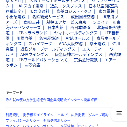
京メトロ]
ＫＮＴ－ＣＴホールディングス
クラブツーリズ
ム
JALスカイ東京
近鉄エクスプレス
日本航空(客室乗
務職新卒)
阪急交通社
郵船ロジスティクス
東急電鉄
小田急電鉄
名鉄観光サービス
成田国際空港
JR東海ツ
アーズ
商船三井
ANAエアサービス東京
ジェイアール東
海パッセンジャーズ
日本郵船
西日本鉄道
北海道旅客鉄
道
JTBトラベランド
ヤマトホールディングス
JTB首都
圏
川崎汽船
名古屋鉄道
ANAセールス
京阪ホールデ
ィングス
スカイマーク
ANA大阪空港
京王電鉄
佐川
急便
近鉄グループホールディングス
エス・ティー・ワー
ルド
ANAウイングス
阪急阪神ホールディングス
西武鉄
道
JTBワールドバケーションズ
京浜急行電鉄
エアーニ
ッポン
三菱倉庫
キーワード
みん就の使い方
学生認証
合同企業説明会
インターン
授業評価
利用規約
掲示板ガイドライン
ヘルプ
広告掲載
グループ規約
プライバシーポリシー
外部送信ポリシー
カスタマーハラスメントポリシー
企業情報
サイトマップ