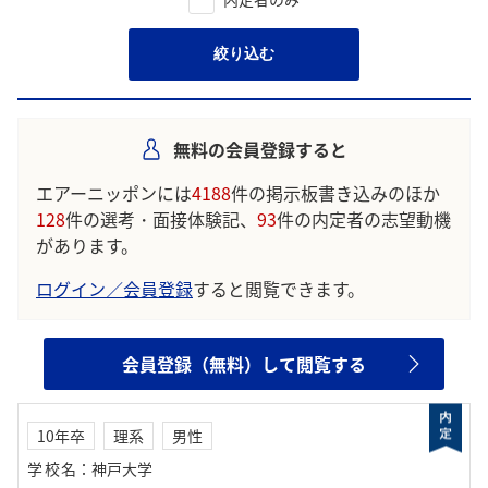
絞り込む
無料の会員登録すると
エアーニッポンには
4188
件の掲示板書き込みのほか
128
件の選考・面接体験記、
93
件の内定者の志望動機
があります。
ログイン／会員登録
すると閲覧できます。
会員登録（無料）して閲覧する
10年卒
理系
男性
学校名
：
神戸大学