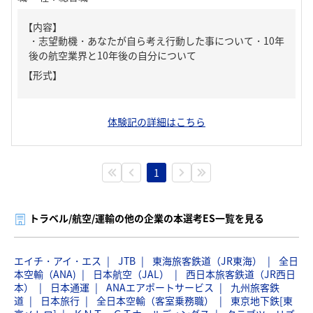
【内容】
・志望動機・あなたが自ら考え行動した事について・10年
後の航空業界と10年後の自分について
【形式】
体験記の詳細はこちら
1
トラベル/航空/運輸の他の企業の本選考ES一覧を見る
エイチ・アイ・エス
JTB
東海旅客鉄道（JR東海）
全日
本空輸（ANA)
日本航空（JAL）
西日本旅客鉄道（JR西日
本）
日本通運
ANAエアポートサービス
九州旅客鉄
道
日本旅行
全日本空輸（客室乗務職）
東京地下鉄[東